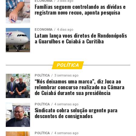
Cordão Vem Quem Quer (14 e 16/02) – Cortejo no
ECONOMIA
3 dias ago
Famílias seguem controlando as dívidas e
Centro Histórico (150/dia).
registram novo recuo, aponta pesquisa
Baile da Calorosa e Rebu na Rua (15/02) – Boa
Esperança.
ECONOMIA
4 dias ago
Latam lança voos diretos de Rondonópolis
Bloco “Ocê que vê? Escuta!” (16 e 17/02) – Espaço
a Guarulhos e Cuiabá a Curitiba
Florence (2 mil/dia).
Eventos gratuitos, com apoio do Governo do Estado e da
Prefeitura.
POLÍTICA
39º Vinde e Vede – Arquidiocese de Cuiabá
POLÍTICA
3 semanas ago
“Nós deixamos uma marca”, diz Juca ao
relembrar concurso realizado na Câmara
De 14 a 17/02, na Arena Pantanal.
de Cuiabá durante sua presidência
Entrada solidária: 1 kg de alimento.
POLÍTICA
4 semanas ago
Sindicato cobra solução urgente para
descontos de consignados
Público estimado: 30 mil pessoas por dia
Programação inclui missas, adoração, pregações e
shows nacionais como Irmã Ana Paula, Tony
POLÍTICA
4 semanas ago