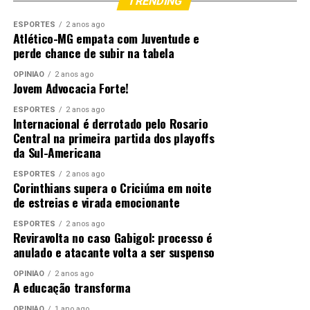
TRENDING
Pronto Socorro Municipal de Cuiabá e Hospital
São Benedito
ESPORTES
2 anos ago
Atlético-MG empata com Juventude e
Fonte:
Prefeitura de Cuiabá – MT
perde chance de subir na tabela
OPINIÃO
2 anos ago
Jovem Advocacia Forte!
Comentários
ESPORTES
2 anos ago
Internacional é derrotado pelo Rosario
Central na primeira partida dos playoffs
RELATED TOPICS:
APOIO
CARNAVAL
CUIABÁ
da Sul-Americana
CUIABA..CBA
DESTAQUE
ENCONTROS
FESTIVIDADES
PREFEITURA
RECEBEM
RELIGIOSOS
ESPORTES
2 anos ago
Corinthians supera o Criciúma em noite
UP NEXT
Comissão da Criança e do Adolescente aprova dois
de estreias e virada emocionante
projetos voltados à proteção de menores em Cuiabá
ESPORTES
2 anos ago
Reviravolta no caso Gabigol: processo é
DON'T MISS
anulado e atacante volta a ser suspenso
Com salários de até R$ 4 mil, Sine Municipal destaca
vagas em TI, Manutenção e Vendas
OPINIÃO
2 anos ago
A educação transforma
OPINIÃO
1 ano ago