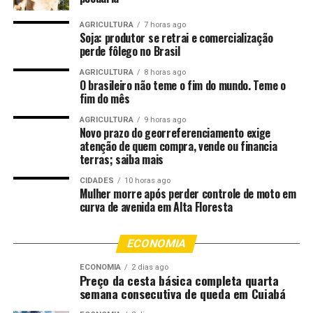
de serviços públicos e o bom andamento das
festividades.
AGRICULTURA
7 horas ago
Soja: produtor se retrai e comercialização
perde fôlego no Brasil
Apesar dos órgãos públicos não estarem funcionando
(retorna no dia 19), conforme decreto municipal, os
AGRICULTURA
8 horas ago
O brasileiro não teme o fim do mundo. Teme o
serviços essenciais estarão atendendo, especialmente
fim do mês
saúde 24h, coleta de lixo, fiscalização no trânsito e
AGRICULTURA
9 horas ago
Defesa Civil.
Novo prazo do georreferenciamento exige
atenção de quem compra, vende ou financia
Programação do Carnaval
terras; saiba mais
CIDADES
10 horas ago
Eventos descentralizados com previsão de 40 mil
Mulher morre após perder controle de moto em
foliões, promovidos pela Liga Carnaval Cuiabá
curva de avenida em Alta Floresta
Bloquinho dos Estudantes (13 a 16/02) – Av. Mato
ECONOMIA
Grosso, das 18h às 2h (5 mil/dia).
ECONOMIA
2 dias ago
Bloco do Baguncinha (13 e 17/02) – Av. Mato
Preço da cesta básica completa quarta
semana consecutiva de queda em Cuiabá
Grosso (5 mil/dia).