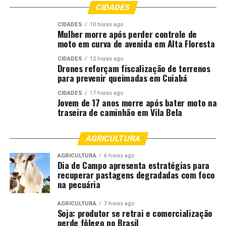
Entrada solidária: 1 litro de leite.
CIDADES
Público estimado: 2 mil pessoas por dia.
CIDADES
10 horas ago
Mulher morre após perder controle de
moto em curva de avenida em Alta Floresta
Sesc Balneário Dr. Meirelles (14, 15 e 17/02)
CIDADES
12 horas ago
Drones reforçam fiscalização de terrenos
Funcionamento das 9h às 16h30 (day use).
para prevenir queimadas em Cuiabá
Entrada gratuita para credenciados Sesc, idosos,
CIDADES
17 horas ago
PCDs e doadores de sangue demais pagam
Jovem de 17 anos morre após bater moto na
ingresso.
traseira de caminhão em Vila Bela
Há outras opções de lazer e turismo
AGRICULTURA
Aquário Municipal: fechado na segunda (16) e
AGRICULTURA
6 horas ago
Dia de Campo apresenta estratégias para
aberto terça (17) e quarta (18), das 9h às 18h
recuperar pastagens degradadas com foco
(gratuito).
na pecuária
Museu do Rio: fechado na segunda e aberto terça
AGRICULTURA
7 horas ago
e quarta, das 9h às 18h.
Soja: produtor se retrai e comercialização
perde fôlego no Brasil
Mercado do Porto: funcionamento especial