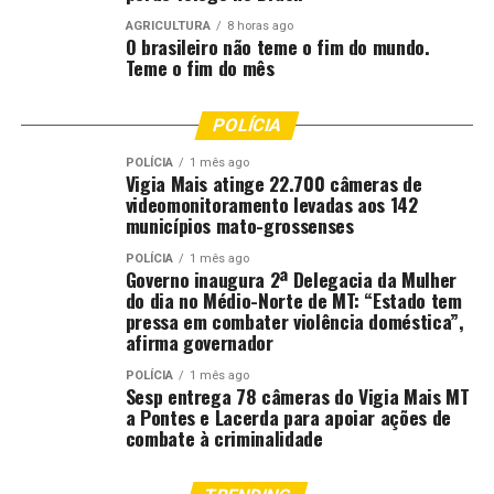
conforme programação.
AGRICULTURA
8 horas ago
O brasileiro não teme o fim do mundo.
MISC e Museu do Morro da Caixa D’Água Velha:
Teme o fim do mês
fechados no ponto facultativo.
Parque Tia Nair: aberto diariamente, das 5h às
POLÍCIA
22h.
POLÍCIA
1 mês ago
Vigia Mais atinge 22.700 câmeras de
Parque das Águas: aberto diariamente, das 5h às
videomonitoramento levadas aos 142
23h.
municípios mato-grossenses
Serviços essenciais em funcionamento
POLÍCIA
1 mês ago
Governo inaugura 2ª Delegacia da Mulher
do dia no Médio-Norte de MT: “Estado tem
Coleta de lixo
pressa em combater violência doméstica”,
afirma governador
Fiscalização e orientação de trânsito
POLÍCIA
1 mês ago
Defesa Civil
Sesp entrega 78 câmeras do Vigia Mais MT
a Pontes e Lacerda para apoiar ações de
Saúde (atendimento 24h), sendo: UPAs e
combate à criminalidade
Policlínicas, Centro Médico Infantil (CMI),
Hospital Municipal de Cuiabá (HMC), Hospital e