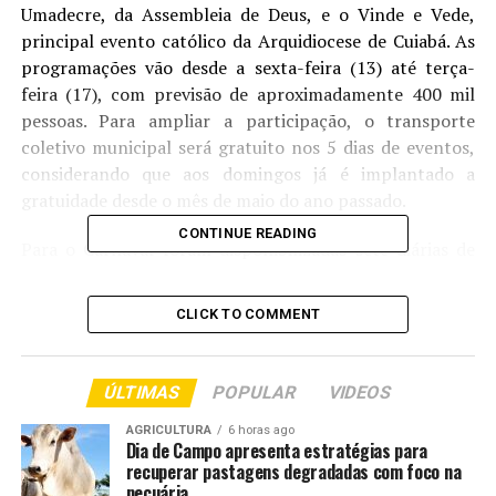
Umadecre, da Assembleia de Deus, e o Vinde e Vede,
principal evento católico da Arquidiocese de Cuiabá. As
programações vão desde a sexta-feira (13) até terça-
feira (17), com previsão de aproximadamente 400 mil
pessoas. Para ampliar a participação, o transporte
coletivo municipal será gratuito nos 5 dias de eventos,
considerando que aos domingos já é implantado a
gratuidade desde o mês de maio do ano passado.
CONTINUE READING
Para o Carnaval foram disponibilizadas sete diárias de
100 banheiros químicos, além da instalação de dezenas
de tendas e fornecimento de infraestrutura composta
CLICK TO COMMENT
por gradis, palcos e serviços de fechamento de áreas.
O suporte conta com a atuação integrada de diversas
ÚLTIMAS
POPULAR
VIDEOS
secretarias e órgãos municipais, incluindo as Secretarias
Municipais de Mobilidade Urbana e Segurança Pública,
AGRICULTURA
6 horas ago
Dia de Campo apresenta estratégias para
de Ordem Pública, de Cultura, de Saúde, a Secom, e a
recuperar pastagens degradadas com foco na
Limpurb, todas mobilizadas para assegurar a prestação
pecuária