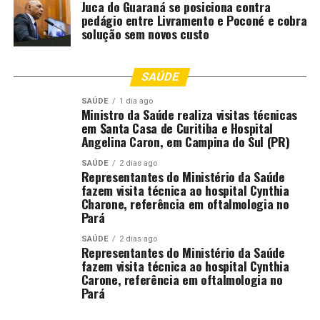
Juca do Guaraná se posiciona contra
Allyson, Padre Bruno Costa e Banda Colo de
pedágio entre Livramento e Poconé e cobra
Deus.
solução sem novos custo
44º Congresso da Umadecre – Assembleia de Deus
SAÚDE
De 12 a 17/02
SAÚDE
1 dia ago
Ministro da Saúde realiza visitas técnicas
Abertura na Arena Pantanal (12/02).
em Santa Casa de Curitiba e Hospital
Angelina Caron, em Campina do Sul (PR)
Programação principal no Grande Templo.
SAÚDE
2 dias ago
Público estimado: 30 mil pessoas por dia
Representantes do Ministério da Saúde
fazem visita técnica ao hospital Cynthia
Cultos, ministrações e apresentações de diversos
Charone, referência em oftalmologia no
cantores gospel.
Pará
Programação Sesc-MT
SAÚDE
2 dias ago
Representantes do Ministério da Saúde
fazem visita técnica ao hospital Cynthia
Sesc Arsenal (13, 14, 15 e 17/02)
Carone, referência em oftalmologia no
Pará
Shows, oficinas, bailinhos e cortejos.