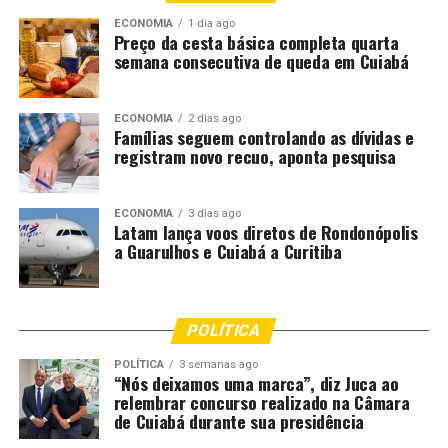
religiosos, que também movimentam a economia local.
ECONOMIA
1 dia ago
Preço da cesta básica completa quarta
A programação continua neste domingo (16), a partir
semana consecutiva de queda em Cuiabá
das 14h, com a presença de grandes nomes da
Arquidiocese de Cuiabá e também da Igreja no Brasil. A
Renovação Carismática Católica assume a condução das
ECONOMIA
2 dias ago
Famílias seguem controlando as dívidas e
apresentações e palestras, prometendo ainda mais
registram novo recuo, aponta pesquisa
momentos de espiritualidade, formação e entusiasmo
missionário para todos os participantes.
ECONOMIA
3 dias ago
Latam lança voos diretos de Rondonópolis
Fonte:
Prefeitura de Cuiabá – MT
a Guarulhos e Cuiabá a Curitiba
Comentários
POLÍTICA
RELATED TOPICS:
CARAVANAS
CARNAVAL
CUIABÁ
POLÍTICA
3 semanas ago
“Nós deixamos uma marca”, diz Juca ao
CUIABA..CBA
DESTAQUE
DURANTE
ECONOMIA
FÉ
relembrar concurso realizado na Câmara
MOVIMENTAM
PARTICIPAÇÃO
REGIONAL
de Cuiabá durante sua presidência
UP NEXT