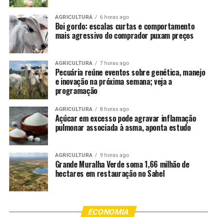
poder público garante mobilidade e segurança, está
valorizando cultura, turismo e inclusão social”.
AGRICULTURA
6 horas ago
Boi gordo: escalas curtas e comportamento
mais agressivo do comprador puxam preços
Incentivo à Economia
Até o fim do evento, a estimativa é que Vinde e Vede e
AGRICULTURA
7 horas ago
Umadegre atraiam cerca de 400 mil pessoas à capital,
Pecuária reúne eventos sobre genética, manejo
e inovação na próxima semana; veja a
incluindo caravanas de diversas regiões do Estado, o que
programação
está impulsionando significativamente a economia local
e o turismo.
AGRICULTURA
8 horas ago
Açúcar em excesso pode agravar inflamação
Na Arena Pantanal, o Vinde e Vede 2026 reuniu cerca de
pulmonar associada à asma, aponta estudo
20 mil fiéis apenas no primeiro dia de programação,
consolidando-se como um dos maiores encontros
AGRICULTURA
9 horas ago
católicos do Centro-Oeste, promovido pela Arquidiocese
Grande Muralha Verde soma 1,66 milhão de
de Cuiabá. Caravanas de paróquias da capital e do
hectares em restauração no Sahel
interior participaram da abertura, marcada pela Santa
Missa, momentos de oração, acolhida de voluntários e
funcionamento de tendas com alimentação e artigos
ECONOMIA