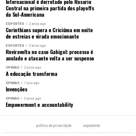
Internacional é derrotado pelo Rosario
Central na primeira partida dos playoffs
da Sul-Americana
ESPORTES
2 anos ago
Corinthians supera o Criciúma em noite
de estreias e virada emocionante
ESPORTES
2 anos ago
Reviravolta no caso Gabigol: processo é
anulado e atacante volta a ser suspenso
OPINIÃO
2 anos ago
A educação transforma
OPINIÃO
1 ano ago
Invenções
OPINIÃO
2 anos ago
Empowerment e accountability
política de privacidade
expediente