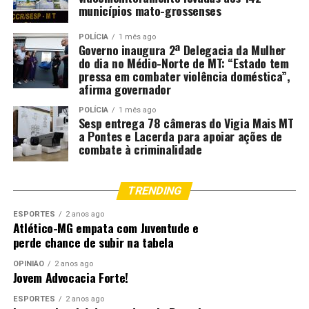
municípios mato-grossenses
POLÍCIA
1 mês ago
Governo inaugura 2ª Delegacia da Mulher
do dia no Médio-Norte de MT: “Estado tem
pressa em combater violência doméstica”,
afirma governador
POLÍCIA
1 mês ago
Sesp entrega 78 câmeras do Vigia Mais MT
a Pontes e Lacerda para apoiar ações de
combate à criminalidade
TRENDING
ESPORTES
2 anos ago
Atlético-MG empata com Juventude e
perde chance de subir na tabela
OPINIÃO
2 anos ago
Jovem Advocacia Forte!
ESPORTES
2 anos ago