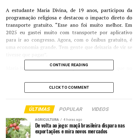
A estudante Maria Divina, de 19 anos, participou da
programação religiosa e destacou o impacto direto do
transporte gratuito. “Esse ano foi muito melhor. Em
2025 eu gastei muito com transporte por aplicativo
para ir ao congresso. Agora, com o ônibus gratuito, é
uma economia grande. Tem gente que deixaria de vir se
tivesse que pagar”.
CONTINUE READING
Maria José, moradora do Parque Cuiabá, contou que no
ano passado precisou arcar com altos custos de
aplicativo. “Este ano foi uma bênção. Eu não teria
CLICK TO COMMENT
condições de pagar novamente”.
Segundo o pesquisador do Carnaval brasileiro e
ÚLTIMAS
POPULAR
VIDEOS
professor do Instituto Federal de Mato Grosso,
Washington Souza, o apoio público fortalece cultura,
AGRICULTURA
4 horas ago
De volta ao jogo: maçã brasileira dispara nas
turismo e inclusão social. “O Carnaval é patrimônio
exportações e mira novos mercados
cultural brasileiro, reconhecido por lei federal. Quando o