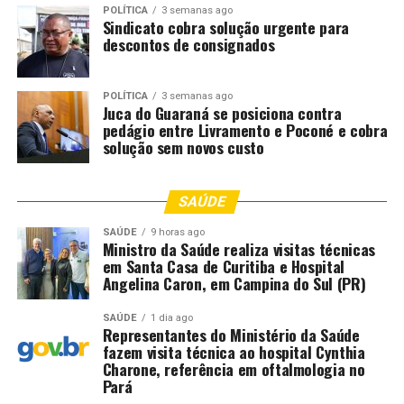
Carnaval de rua movimenta Cuiabá com festa na Praça
POLÍTICA
3 semanas ago
da Mandioca e na Avenida Mato Grosso
Sindicato cobra solução urgente para
descontos de consignados
DON'T MISS
Prefeito reúne comerciantes de peixe e vereadores para
discutir regularização do setor
POLÍTICA
3 semanas ago
Juca do Guaraná se posiciona contra
pedágio entre Livramento e Poconé e cobra
solução sem novos custo
SAÚDE
SAÚDE
9 horas ago
Ministro da Saúde realiza visitas técnicas
em Santa Casa de Curitiba e Hospital
Angelina Caron, em Campina do Sul (PR)
SAÚDE
1 dia ago
Representantes do Ministério da Saúde
fazem visita técnica ao hospital Cynthia
Charone, referência em oftalmologia no
Pará