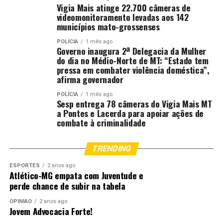
22h30 – Palco Principal – Tome Aí (Atração Regional)
Vigia Mais atinge 22.700 câmeras de
DJ RESIDENTE: DJ Errejota (06, 07 e 08 de fevereiro).
videomonitoramento levadas aos 142
municípios mato-grossenses
39º VINDE E VEDE
POLÍCIA
1 mês ago
Governo inaugura 2ª Delegacia da Mulher
A entrada 1 kg de alimento não perecível
do dia no Médio-Norte de MT: “Estado tem
pressa em combater violência doméstica”,
1º dia – Sábado (14/02)
afirma governador
POLÍCIA
1 mês ago
16h – Acolhida
Sesp entrega 78 câmeras do Vigia Mais MT
17h – Celebração da Santa Missa de abertura
a Pontes e Lacerda para apoiar ações de
combate à criminalidade
19h15 – Show com Irmã Ana Paula
20h30 – Thayná Azevedo
22h30 – Show com Flávio Vitor Jr.
TRENDING
00h – Adoração
ESPORTES
2 anos ago
1h – Encerramento com padre Tony
Atlético-MG empata com Juventude e
perde chance de subir na tabela
2º dia – Domingo (15/02)
OPINIÃO
2 anos ago
Jovem Advocacia Forte!
13h30 – Abertura dos portões