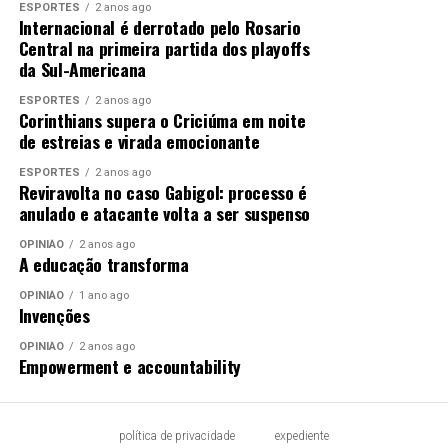
14h – Oração do Santo Terço
ESPORTES
2 anos ago
Internacional é derrotado pelo Rosario
14h30 – Pregação Vinícius Simões
Central na primeira partida dos playoffs
16h45 – Pregação com Tony Allyson
da Sul-Americana
17h45 – Adoração ao Santíssimo Sacramento
19h – Santa Missa
ESPORTES
2 anos ago
Corinthians supera o Criciúma em noite
20h45 – Show Nacional com Tony Allyson
de estreias e virada emocionante
3º dia – Segunda-feira (16/02)
ESPORTES
2 anos ago
Reviravolta no caso Gabigol: processo é
anulado e atacante volta a ser suspenso
13h30 – Acolhida
14h30 – Oração do Santo Terço
OPINIÃO
2 anos ago
A educação transforma
15h – Pregação com padre Overland de Morais
17h – Início da entrada dos Andores de Nossa Senhora
OPINIÃO
1 ano ago
18h – Cenáculo Mariano
Invenções
19h – Celebração da Santa Missa
OPINIÃO
2 anos ago
20h45 – Show nacional com padre Bruno Costa – CN
Empowerment e accountability
4º dia – Terça-feira (17/02)
política de privacidade
expediente