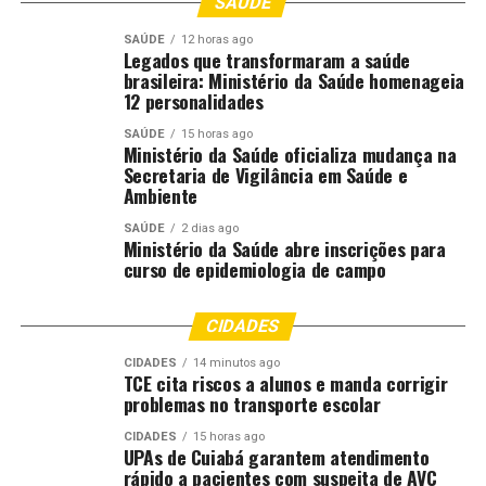
21h30 – Desfile do Bloco Carnavalesco Tradição do
SAÚDE
Araés
SAÚDE
12 horas ago
22h30 – Desfile do Bloco Carnavalesco Agora Q Q Esse
Legados que transformaram a saúde
brasileira: Ministério da Saúde homenageia
23h30 – Desfile do Bloco Carnavalesco Luxo Folia
12 personalidades
00h30 – Desfile da Escola de Samba Império de Angola
01h30 – Encerramento do Desfile
SAÚDE
15 horas ago
Ministério da Saúde oficializa mudança na
01h30 – Palco Principal – Tiee (Show Nacional)
Secretaria de Vigilância em Saúde e
02h30 – Palco Principal – Banda Novo Som (Atração
Ambiente
Regional)
SAÚDE
2 dias ago
04h30 – Palco Principal – DJ Detona (Atração Regional)
Ministério da Saúde abre inscrições para
curso de epidemiologia de campo
Sábado – 07/02
CIDADES
18h00 – Abertura dos Portões
19h00 – Palco Principal – Grupo SASMININA (Atração
CIDADES
14 minutos ago
TCE cita riscos a alunos e manda corrigir
Regional)
problemas no transporte escolar
21h00 – Início do Desfile de Blocos e Escolas de Samba
21h00 – Desfile Bloco Carnavalesco Boca Suja
CIDADES
15 horas ago
UPAs de Cuiabá garantem atendimento
22h00 – Desfile do Bloco Carnavalesco Melados
rápido a pacientes com suspeita de AVC