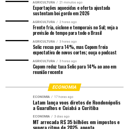
Na próxima semana, período oficial do Carnaval, o
AGRICULTURA
21 minutos ago
Exportações aquecidas e oferta ajustada
grande destaque fica por conta dos eventos religiosos.
sustentam boi gordo em 2026
Na Arena Pantanal, o Vinde e Vede será realizado de
sábado a domingo, reunindo milhares de fiéis católicos
AGRICULTURA
2 horas ago
Frente fria, ciclone e temporais no Sul; veja a
em um dos maiores encontros de evangelização do
previsão do tempo para todo o Brasil
Centro-Oeste. Marco da Igreja Católica em Mato Grosso,
AGRICULTURA
3 horas ago
o evento fortalece, a cada ano, a proposta de vivenciar o
Selic recua para 14%, mas Copom freia
período carnavalesco como um tempo de
expectativa de novos cortes; ouça o podcast
espiritualidade, comunhão e celebração da fé, reunindo
AGRICULTURA
3 horas ago
famílias em um ambiente de oração, louvor e
Copom reduz taxa Selic para 14% ao ano em
solidariedade.
reunião recente
Reunindo a força da juventude evangélica em Cuiabá, o
ECONOMIA
Congresso da Umadecre chega à sua 44ª edição, com
uma programação intensa de cultos, louvores e
ECONOMIA
17 horas ago
Latam lança voos diretos de Rondonópolis
ministrações, que começa na Arena Pantanal e segue
a Guarulhos e Cuiabá a Curitiba
para o Grande Templo. Além de momentos de adoração,
ECONOMIA
3 dias ago
a organização promete dias de muita alegria e
MT arrecada R$ 35 bilhões em impostos e
comemoração pelos 44 anos de história da Umadecre.
supera ritmo de 2025, aponta