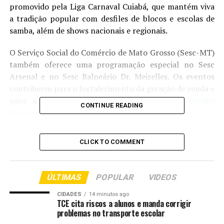
promovido pela Liga Carnaval Cuiabá, que mantém viva
a tradição popular com desfiles de blocos e escolas de
samba, além de shows nacionais e regionais.
O Serviço Social do Comércio de Mato Grosso (Sesc-MT)
também oferece uma programação especial no Sesc
Arsenal e no Sesc Balneário Dr. Meirelles. Os eventos
contribuem para o fortalecimento da geração de renda e
para a valorização da cultura na capital.
Confira
CONTINUE READING
programação dos eventos no final da matéria
A movimentação já começa neste fim de semana com o
CLICK TO COMMENT
Carnaval 2026, que será realizado nesta sexta-feira (06),
sábado (07) e domingo (08), na Arena Pantanal. O
evento, promovido pela Liga Carnaval Cuiabá, terá
ÚLTIMAS
POPULAR
VIDEOS
entrada gratuita e conta com patrocínio do Governo do
Estado, além do apoio institucional da Prefeitura de
CIDADES
14 minutos ago
TCE cita riscos a alunos e manda corrigir
Cuiabá.
problemas no transporte escolar