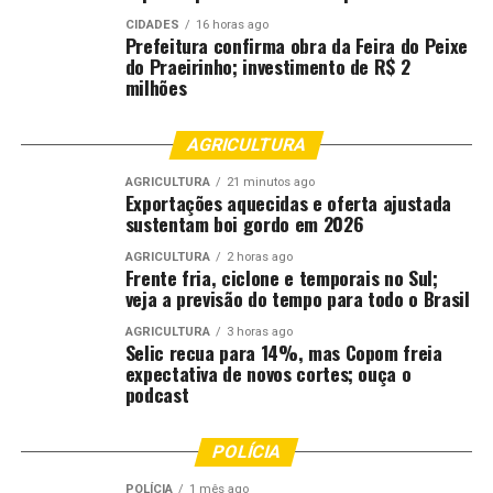
23h00 – Desfile do Bloco Carnavalesco Império de Casa
Nova
CIDADES
16 horas ago
Prefeitura confirma obra da Feira do Peixe
00h00 – Desfile da Escola de Samba Payaguás
do Praeirinho; investimento de R$ 2
01h00 – Encerramento do Desfile
milhões
01h00 – Palco Principal – Grupo Vou Pro Sereno
(Atração Nacional)
AGRICULTURA
03h00 – Palco Principal – Rubinho (Show Nacional)
04h30 – Palco Principal – DJ Gui Antony (Atração
AGRICULTURA
21 minutos ago
Exportações aquecidas e oferta ajustada
Regional)
sustentam boi gordo em 2026
Domingo – 08/02
AGRICULTURA
2 horas ago
Frente fria, ciclone e temporais no Sul;
veja a previsão do tempo para todo o Brasil
13h30 – Abertura dos Portões
14h00 – Início da Apuração do Carnaval Cuiabá
AGRICULTURA
3 horas ago
Selic recua para 14%, mas Copom freia
17h00 – Palco Principal – Grupo Puro Prazer (Atração
expectativa de novos cortes; ouça o
Regional)
podcast
18h30 – Palco Principal – Matheuzinho Sucessinho
(Atração Regional)
POLÍCIA
20h30 – Palco Principal – Jero Neto (Atração Regional)
POLÍCIA
1 mês ago