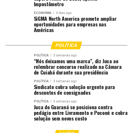
Impostômetro
Entre os circuitos de eventos, o Sesc também se destaca
ECONOMIA
3 dias ago
como uma alternativa cultural e familiar, com
SiGMA North America promete ampliar
oportunidades para empresas nas
programação carnavalesca no Sesc Arsenal e no Sesc
Américas
Balneário Dr. Meirelles. A agenda inclui oficinas,
bailinhos, cortejos, shows e atividades recreativas,
reforçando o caráter social e inclusivo do período.
POLÍTICA
POLÍTICA
3 semanas ago
Confira programação dos eventos:
“Nós deixamos uma marca”, diz Juca ao
relembrar concurso realizado na Câmara
LIGA CARNAVAL CUIABÁ
de Cuiabá durante sua presidência
POLÍTICA
3 semanas ago
Sexta-feira – 06/02
Sindicato cobra solução urgente para
descontos de consignados
18h00 – Abertura dos Portões
POLÍTICA
3 semanas ago
19h00 – Palco Principal – Grupo Aprontaê (Atração
Juca do Guaraná se posiciona contra
Regional)
pedágio entre Livramento e Poconé e cobra
solução sem novos custo
20h30 – Início do Desfile de Blocos e Escolas de Samba
20h30 – Desfile do Bloco Carnavalesco Banana da Terra