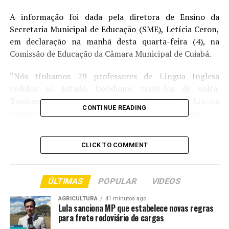
A informação foi dada pela diretora de Ensino da
Secretaria Municipal de Educação (SME), Letícia Ceron,
em declaração na manhã desta quarta-feira (4), na
Comissão de Educação da Câmara Municipal de Cuiabá.
“Nós tínhamos 29 professores de Língua Inglesa
cedidos ao Estado. Decidimos trazê-los de volta.
Também estamos convocando professores de Língua
CONTINUE READING
Inglesa aprovados em processos seletivos”, detalhou.
A diretora de Ensino, Letícia Ceron, também explicou
CLICK TO COMMENT
aos parlamentares que a gestão do prefeito Abilio
Brunini já convocou quase 3 mil CADs (Cuidadoras de
Aluno com Deficiência) para acompanhar diariamente as
ÚLTIMAS
POPULAR
VIDEOS
crianças neurodivergentes.
AGRICULTURA
41 minutos ago
Além disso, ressaltou o compromisso do secretário
Lula sanciona MP que estabelece novas regras
para frete rodoviário de cargas
Amauri Monge Fernandes em qualificar técnicos e