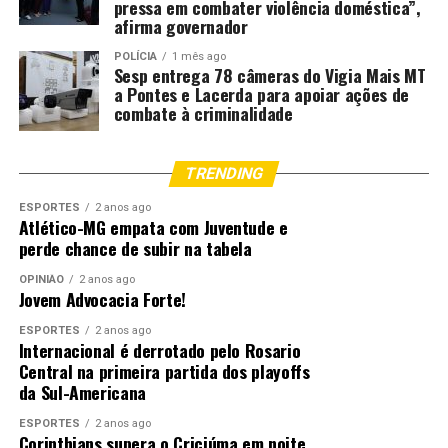
pressa em combater violência doméstica”,
afirma governador
POLÍCIA
1 mês ago
Sesp entrega 78 câmeras do Vigia Mais MT
a Pontes e Lacerda para apoiar ações de
combate à criminalidade
TRENDING
ESPORTES
2 anos ago
Atlético-MG empata com Juventude e
perde chance de subir na tabela
OPINIÃO
2 anos ago
Jovem Advocacia Forte!
ESPORTES
2 anos ago
Internacional é derrotado pelo Rosario
Central na primeira partida dos playoffs
da Sul-Americana
ESPORTES
2 anos ago
Corinthians supera o Criciúma em noite