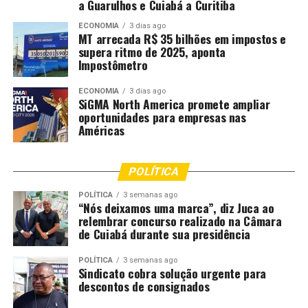
a Guarulhos e Cuiabá a Curitiba
RELATED TOPICS:
AULAS
BASE
COMPUTAÇÃO
CUIABÁ
ECONOMIA
3 dias ago
CUIABA..CBA
DESTAQUE
ESTUDANTES
INGLESA
JÁ
MT arrecada R$ 35 bilhões em impostos e
LÍNGUA
TÊM
supera ritmo de 2025, aponta
Impostômetro
UP NEXT
Sine oferece vaga de Auxiliar Administrativo sem
ECONOMIA
3 dias ago
experiência para PCDs com Ensino Fundamental
SiGMA North America promete ampliar
oportunidades para empresas nas
DON'T MISS
Américas
Projeto da Escola São Cristóvão é reconhecido pelo
Prêmio Educador FTD Educação
POLÍTICA
POLÍTICA
3 semanas ago
“Nós deixamos uma marca”, diz Juca ao
relembrar concurso realizado na Câmara
de Cuiabá durante sua presidência
POLÍTICA
3 semanas ago
Sindicato cobra solução urgente para
descontos de consignados