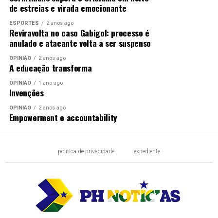
de estreias e virada emocionante
ESPORTES
2 anos ago
Reviravolta no caso Gabigol: processo é
anulado e atacante volta a ser suspenso
OPINIÃO
2 anos ago
A educação transforma
OPINIÃO
1 ano ago
Invenções
OPINIÃO
2 anos ago
Empowerment e accountability
política de privacidade
expediente