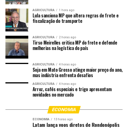
professores, visando à melhoria dos índices de
aprendizagem.
AGRICULTURA
1 hora ago
Lula sanciona MP que altera regras de frete e
fiscalização do transporte
“Tivemos uma semana pedagógica muito produtiva, com
palestrantes renomados abordando temas de inclusão e
métodos de alfabetização eficazes. Todos estamos
AGRICULTURA
2 horas ago
trabalhando diariamente na educação para que
Tirso Meirelles critica MP do frete e defende
melhorias na logística do país
avancemos na qualidade do ensino”, disse.
Outro ponto destacado pela diretora Letícia Ceron foi o
AGRICULTURA
4 horas ago
material didático que será usado nas creches e escolas
Soja em Mato Grosso atinge maior preço do ano,
pelos professores. “Esses materiais já estão definidos.
mas indústria enfrenta desafios
Conteúdos ricos nas disciplinas de Língua Portuguesa e
AGRICULTURA
4 horas ago
Matemática”, concluiu.
Arroz, cafés especiais e trigo apresentam
novidades no mercado
Fonte:
Prefeitura de Cuiabá – MT
ECONOMIA
Comentários
ECONOMIA
13 horas ago
Latam lança voos diretos de Rondonópolis