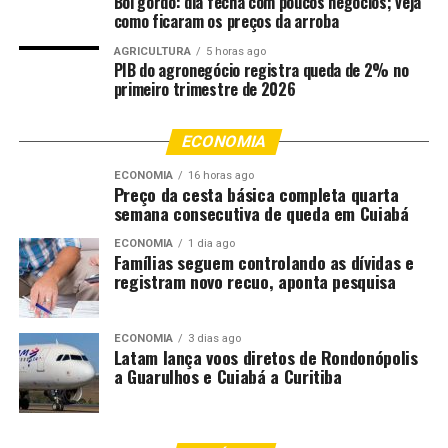
Boi gordo: dia fecha com poucos negócios; veja
colaborativa, sem abrir mão da legalidade e da proteção
como ficaram os preços da arroba
do interesse público.
AGRICULTURA
5 horas ago
PIB do agronegócio registra queda de 2% no
Na oportunidade, o presidente do TCE-MT, conselheiro
primeiro trimestre de 2026
Sérgio Ricardo, fará uma homenagem a Novelli pelo
Jubileu de Prata como membro da Corte de Contas,
ECONOMIA
completado neste mês. O deputado Wilson Santos fará a
outorga da Comenda Dante de Oliveira, concedida pelo
ECONOMIA
16 horas ago
Preço da cesta básica completa quarta
Poder Legislativo estadual ao membro do Tribunal de
semana consecutiva de queda em Cuiabá
Contas.
ECONOMIA
1 dia ago
Famílias seguem controlando as dívidas e
registram novo recuo, aponta pesquisa
Comentários
ECONOMIA
3 dias ago
Latam lança voos diretos de Rondonópolis
RELATED TOPICS:
CONSELHEIRO
CUIABÁ
CUIABA..CBA
DESTAQUE
GROSSO
LANÇA
LIVRO
MATO
QUARTA
a Guarulhos e Cuiabá a Curitiba
UP NEXT
Cuiabá celebra os 10 anos da Lavagem do Rosário com
mensagem de paz e acolhimento