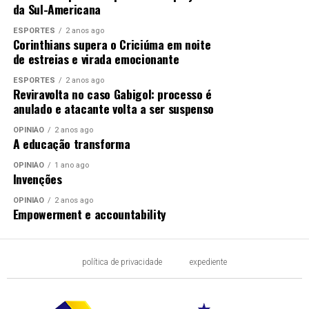
da Sul-Americana
ESPORTES
2 anos ago
Corinthians supera o Criciúma em noite
de estreias e virada emocionante
ESPORTES
2 anos ago
Reviravolta no caso Gabigol: processo é
anulado e atacante volta a ser suspenso
OPINIÃO
2 anos ago
A educação transforma
OPINIÃO
1 ano ago
Invenções
OPINIÃO
2 anos ago
Empowerment e accountability
política de privacidade
expediente