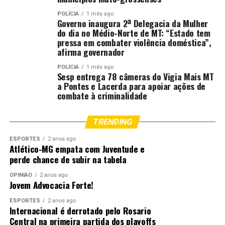
POLÍCIA
1 mês ago
Governo inaugura 2ª Delegacia da Mulher
do dia no Médio-Norte de MT: “Estado tem
pressa em combater violência doméstica”,
afirma governador
POLÍCIA
1 mês ago
Sesp entrega 78 câmeras do Vigia Mais MT
a Pontes e Lacerda para apoiar ações de
combate à criminalidade
TRENDING
ESPORTES
2 anos ago
Atlético-MG empata com Juventude e
perde chance de subir na tabela
OPINIÃO
2 anos ago
Jovem Advocacia Forte!
ESPORTES
2 anos ago
Internacional é derrotado pelo Rosario
Central na primeira partida dos playoffs