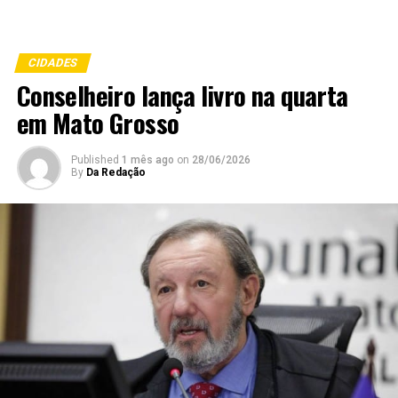
CIDADES
Conselheiro lança livro na quarta
em Mato Grosso
Published
1 mês ago
on
28/06/2026
By
Da Redação