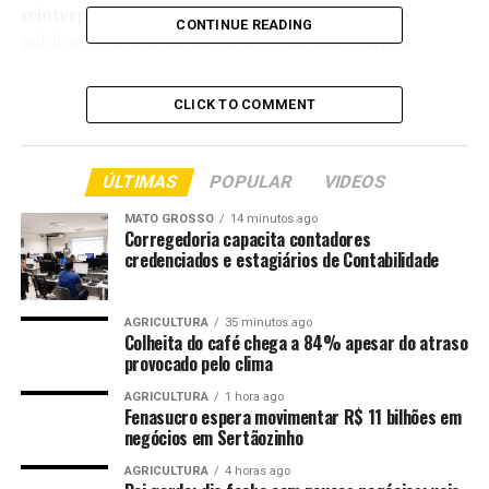
reinterpretação da indisponibilidade do interesse
CONTINUE READING
público de forma que os conflitos administrativos
possam ser solucionados por mecanismos dialógicos e
de consensualidade.
CLICK TO COMMENT
“Trata-se de leitura relevante para gestores públicos,
membros de tribunais de contas, juristas e estudiosos do
ÚLTIMAS
POPULAR
VIDEOS
Direito Administrativo e Processual, que buscam
compreender como os métodos alternativos podem
MATO GROSSO
14 minutos ago
Corregedoria capacita contadores
modernizar a atuação estatal e promover uma
credenciados e estagiários de Contabilidade
governança pública mais eficiente, dialógica e
comprometida com os princípios constitucionais”,
explica o conselheiro.
AGRICULTURA
35 minutos ago
Colheita do café chega a 84% apesar do atraso
provocado pelo clima
A tese do conselheiro aponta novos caminhos o
Controle Externo brasileiro, ampliando sua atuação
AGRICULTURA
1 hora ago
Fenasucro espera movimentar R$ 11 bilhões em
como agente na construção de soluções para os
negócios em Sertãozinho
conflitos da administração pública além da via judicial,
AGRICULTURA
4 horas ago
por meio de procedimento estruturado de governança