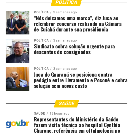
POLÍTICA
DON'T MISS
POLÍTICA
3 semanas ago
Bombeiro salva recém-nascido de quatro dias que
“Nós deixamos uma marca”, diz Juca ao
engasgou com leite materno
relembrar concurso realizado na Câmara
de Cuiabá durante sua presidência
POLÍTICA
3 semanas ago
Sindicato cobra solução urgente para
descontos de consignados
POLÍTICA
3 semanas ago
Juca do Guaraná se posiciona contra
pedágio entre Livramento e Poconé e cobra
solução sem novos custo
SAÚDE
SAÚDE
13 horas ago
Representantes do Ministério da Saúde
fazem visita técnica ao hospital Cynthia
Charone, referência em oftalmologia no