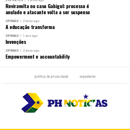
ESPORTES
2 anos ago
Reviravolta no caso Gabigol: processo é
anulado e atacante volta a ser suspenso
OPINIÃO
2 anos ago
A educação transforma
OPINIÃO
1 ano ago
Invenções
OPINIÃO
2 anos ago
Empowerment e accountability
política de privacidade
expediente