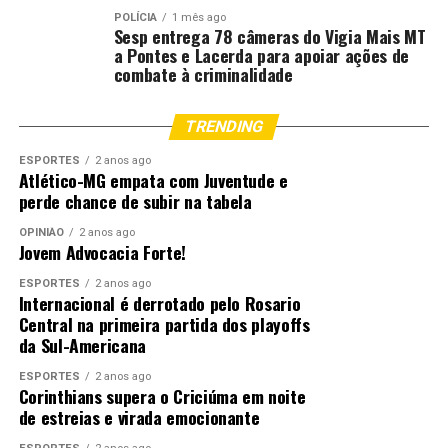
POLÍCIA
1 mês ago
Sesp entrega 78 câmeras do Vigia Mais MT
a Pontes e Lacerda para apoiar ações de
combate à criminalidade
TRENDING
ESPORTES
2 anos ago
Atlético-MG empata com Juventude e
perde chance de subir na tabela
OPINIÃO
2 anos ago
Jovem Advocacia Forte!
ESPORTES
2 anos ago
Internacional é derrotado pelo Rosario
Central na primeira partida dos playoffs
da Sul-Americana
ESPORTES
2 anos ago
Corinthians supera o Criciúma em noite
de estreias e virada emocionante