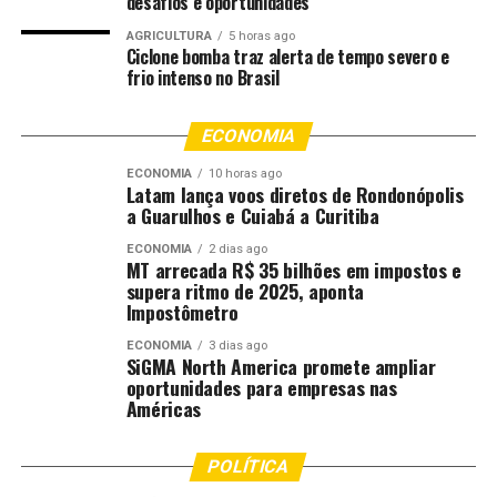
desafios e oportunidades
UP NEXT
Jovem de 26 anos morre após moto bater em carreta em
AGRICULTURA
5 horas ago
Ciclone bomba traz alerta de tempo severo e
rotatória de acesso à rodovia
frio intenso no Brasil
DON'T MISS
Prefeitura anuncia ruas vencedoras da campanha Minha
ECONOMIA
Rua é Show de Bola; confira
ECONOMIA
10 horas ago
Latam lança voos diretos de Rondonópolis
a Guarulhos e Cuiabá a Curitiba
ECONOMIA
2 dias ago
MT arrecada R$ 35 bilhões em impostos e
supera ritmo de 2025, aponta
Impostômetro
ECONOMIA
3 dias ago
SiGMA North America promete ampliar
oportunidades para empresas nas
Américas
POLÍTICA