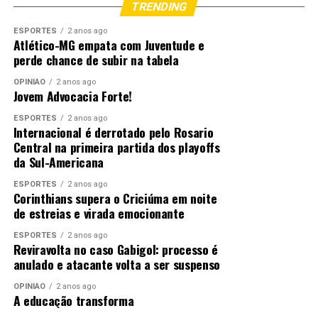
TRENDING
ESPORTES
2 anos ago
Atlético-MG empata com Juventude e
perde chance de subir na tabela
OPINIÃO
2 anos ago
Jovem Advocacia Forte!
ESPORTES
2 anos ago
Internacional é derrotado pelo Rosario
Central na primeira partida dos playoffs
da Sul-Americana
ESPORTES
2 anos ago
Corinthians supera o Criciúma em noite
de estreias e virada emocionante
ESPORTES
2 anos ago
Reviravolta no caso Gabigol: processo é
anulado e atacante volta a ser suspenso
OPINIÃO
2 anos ago
A educação transforma