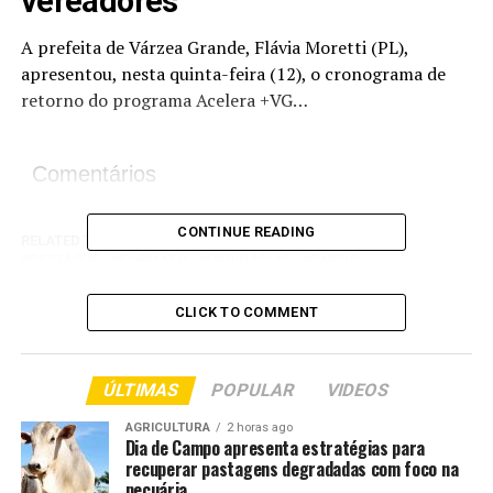
vereadores
A prefeita de Várzea Grande, Flávia Moretti (PL),
apresentou, nesta quinta-feira (12), o cronograma de
retorno do programa Acelera +VG…
Comentários
CONTINUE READING
RELATED TOPICS:
CÂMARA
CUIABÁ
CUIABA..CBA
DESTAQUE
FORMATO
ORDINÁRIAS
PARTIR
QUINTAFEIRA
REALIZA
SESSÕES
VIRTUAL
CLICK TO COMMENT
UP NEXT
Prefeitura de Cuiabá realiza ação de prevenção às ISTs
na MT-251 nesta sexta-feira
ÚLTIMAS
POPULAR
VIDEOS
DON'T MISS
Sorriso realiza Operação Tolerância Zero Carnaval
AGRICULTURA
2 horas ago
Dia de Campo apresenta estratégias para
recuperar pastagens degradadas com foco na
pecuária