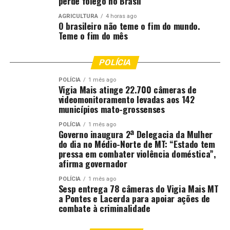
perde fôlego no Brasil
AGRICULTURA
4 horas ago
O brasileiro não teme o fim do mundo.
Teme o fim do mês
POLÍCIA
POLÍCIA
1 mês ago
Vigia Mais atinge 22.700 câmeras de
videomonitoramento levadas aos 142
municípios mato-grossenses
POLÍCIA
1 mês ago
Governo inaugura 2ª Delegacia da Mulher
do dia no Médio-Norte de MT: “Estado tem
pressa em combater violência doméstica”,
afirma governador
POLÍCIA
1 mês ago
Sesp entrega 78 câmeras do Vigia Mais MT
a Pontes e Lacerda para apoiar ações de
combate à criminalidade