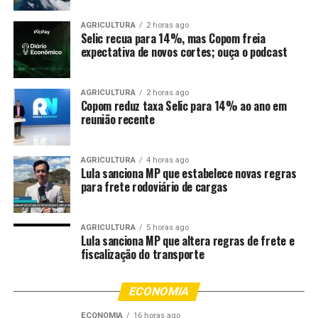
feira (14.11) uma ordem executiva estendendo isenções
para vários produtos brasileiros, incluindo carne bovina,
AGRICULTURA
2 horas ago
Selic recua para 14%, mas Copom freia
reduzindo a sobretaxa inicial de 50% para 40%. Contudo,
expectativa de novos cortes; ouça o podcast
especialistas alertam que a manutenção de um imposto
alto ainda dificulta a competitividade do setor brasileiro
no mercado norte-americano –
Veja mais aqui.
AGRICULTURA
2 horas ago
Copom reduz taxa Selic para 14% ao ano em
reunião recente
O vice-presidente brasileiro e ministro do
Desenvolvimento, Indústria, Comércio e Serviços,
Geraldo Alckmin, avalia positivamente a medida, mas
AGRICULTURA
4 horas ago
Lula sanciona MP que estabelece novas regras
reforça que o governo continuará negociando para a
para frete rodoviário de cargas
redução dos 40% restantes. “Há avanços sucessivos, mas
o valor ainda é muito elevado e precisa ser corrigido
para garantir a competitividade das exportações
AGRICULTURA
5 horas ago
Lula sanciona MP que altera regras de frete e
brasileiras”, disse.
fiscalização do transporte
Apesar do impacto nas vendas para os EUA, o setor de
carnes brasileiro registra recordes globais em 2025, com
ECONOMIA
receitas acumuladas de US$ 14,655 bilhões
ECONOMIA
16 horas ago