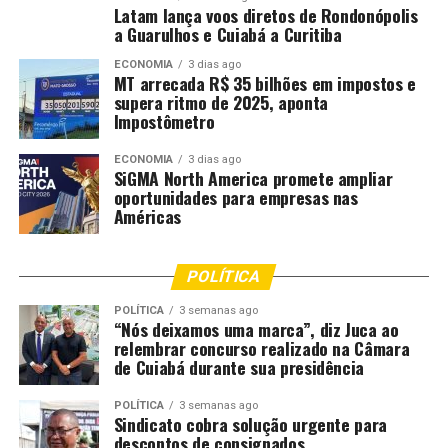
(aproximadamente R$ 79 bilhões) e crescimento de 36%
Latam lança voos diretos de Rondonópolis
a Guarulhos e Cuiabá a Curitiba
em receita e 18% em volume exportado até outubro,
impulsionados por mercados como China, União
ECONOMIA
3 dias ago
Europeia e México.
MT arrecada R$ 35 bilhões em impostos e
supera ritmo de 2025, aponta
Impostômetro
Com a flexibilização das tarifas, há expectativa de
melhoria nas relações comerciais e ampliação do
ECONOMIA
3 dias ago
comércio bilateral, essencial para o equilíbrio da balança
SiGMA North America promete ampliar
oportunidades para empresas nas
comercial do setor e para a manutenção do crescimento
Américas
sustentável da cadeia produtiva de carnes no Brasil.
Fonte:
Pensar Agro
POLÍTICA
;
POLÍTICA
3 semanas ago
“Nós deixamos uma marca”, diz Juca ao
relembrar concurso realizado na Câmara
de Cuiabá durante sua presidência
Comentários
POLÍTICA
3 semanas ago
Sindicato cobra solução urgente para
RELATED TOPICS:
AGRICULTURA
BILHÕES
CARNES
descontos de consignados