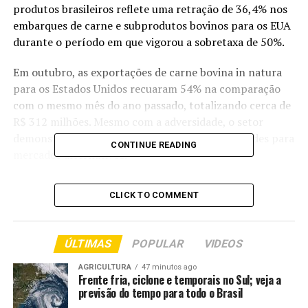
produtos brasileiros reflete uma retração de 36,4% nos
embarques de carne e subprodutos bovinos para os EUA
durante o período em que vigorou a sobretaxa de 50%.
Em outubro, as exportações de carne bovina in natura
para os Estados Unidos recuaram 54% na comparação
com o mesmo mês do ano passado, totalizando cerca de
R$ 312 milhões. Mesmo com a adversidade, o setor
demonstra resiliência, apoiado por vendas recordes para
CONTINUE READING
mercados alternativos.
No acumulado de janeiro a outubro, as exportações
CLICK TO COMMENT
brasileiras de carnes e derivados para os EUA cresceram
40,4% na comparação com o ano anterior, alcançando
R$ 9,7 bilhões, resultado que foi puxado principalmente
ÚLTIMAS
POPULAR
VIDEOS
pelo volume registrado antes da imposição das tarifas.
AGRICULTURA
47 minutos ago
Frente fria, ciclone e temporais no Sul; veja a
ENGANO – Em resposta às pressões comerciais, o
previsão do tempo para todo o Brasil
presidente dos EUA, Donald Trump, editou na sexta-