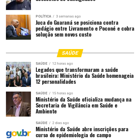
DESTAQUE
FAZ
PERDER
SETOR
TARIFAÇO
TRUMP
VENDAS
POLÍTICA
3 semanas ago
UP NEXT
Juca do Guaraná se posiciona contra
Produtores rurais ganham novo fôlego com marco do
pedágio entre Livramento e Poconé e cobra
autocontrole no agronegócio
solução sem novos custo
DON'T MISS
Expominério 2025 impulsiona inovação e fortalece setor
SAÚDE
com R$ 270 bilhões em negócios
SAÚDE
12 horas ago
Legados que transformaram a saúde
brasileira: Ministério da Saúde homenageia
12 personalidades
SAÚDE
15 horas ago
Ministério da Saúde oficializa mudança na
Secretaria de Vigilância em Saúde e
Ambiente
SAÚDE
2 dias ago
Ministério da Saúde abre inscrições para
curso de epidemiologia de campo