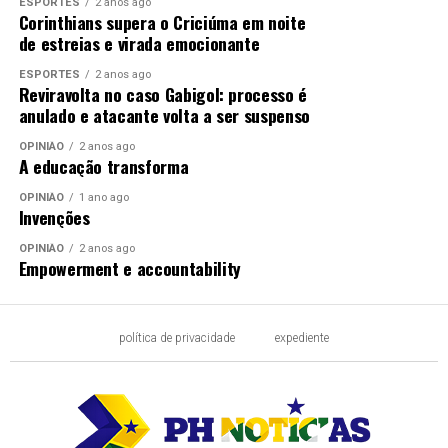
ESPORTES
2 anos ago
Corinthians supera o Criciúma em noite
de estreias e virada emocionante
ESPORTES
2 anos ago
Reviravolta no caso Gabigol: processo é
anulado e atacante volta a ser suspenso
OPINIÃO
2 anos ago
A educação transforma
OPINIÃO
1 ano ago
Invenções
OPINIÃO
2 anos ago
Empowerment e accountability
política de privacidade
expediente