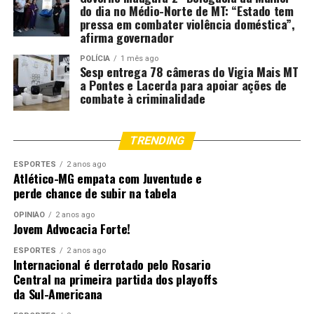
do dia no Médio-Norte de MT: “Estado tem
pressa em combater violência doméstica”,
afirma governador
POLÍCIA
1 mês ago
Sesp entrega 78 câmeras do Vigia Mais MT
a Pontes e Lacerda para apoiar ações de
combate à criminalidade
TRENDING
ESPORTES
2 anos ago
Atlético-MG empata com Juventude e
perde chance de subir na tabela
OPINIÃO
2 anos ago
Jovem Advocacia Forte!
ESPORTES
2 anos ago
Internacional é derrotado pelo Rosario
Central na primeira partida dos playoffs
da Sul-Americana