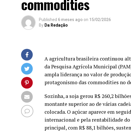
commodities
Published
6 meses ago
on
15/02/2026
By
Da Redação
A agricultura brasileira continuou a
da Pesquisa Agrícola Municipal (PAM
ampla liderança no valor de produção
protagonismo das commodities no d
Sozinha, a soja gerou R$ 260,2 bilhõ
montante superior ao de várias cade
colocada. O açúcar aparece em segui
internacional e pela rentabilidade d
principal, com R$ 88,1 bilhões, sust