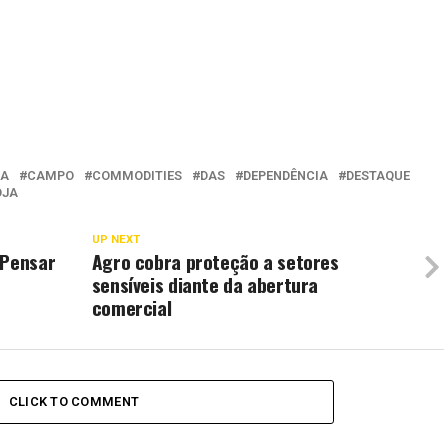
RA
CAMPO
COMMODITIES
DAS
DEPENDÊNCIA
DESTAQUE
OJA
UP NEXT
 Pensar
Agro cobra proteção a setores
sensíveis diante da abertura
comercial
CLICK TO COMMENT