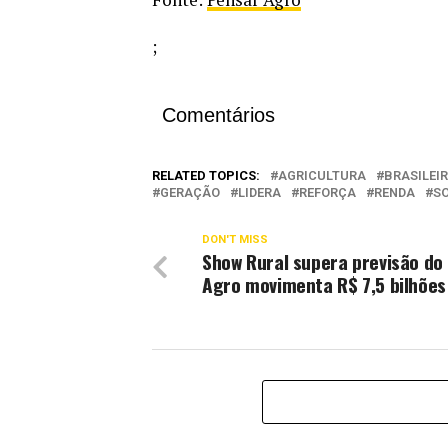
;
Comentários
RELATED TOPICS:
AGRICULTURA
BRASILEI
GERAÇÃO
LIDERA
REFORÇA
RENDA
S
DON'T MISS
Show Rural supera previsão do
Agro movimenta R$ 7,5 bilhões