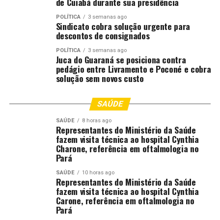
falta de um sistema de seguros eficaz pode levar a
de Cuiabá durante sua presidência
consequências desastrosas para a produção agrícola e a
POLÍTICA
3 semanas ago
segurança alimentar.
Sindicato cobra solução urgente para
descontos de consignados
O post
Sem seguro rural, produtores enfrentam riscos
POLÍTICA
3 semanas ago
climáticos elevados
apareceu primeiro em
Canal Rural
.
Juca do Guaraná se posiciona contra
pedágio entre Livramento e Poconé e cobra
solução sem novos custo
;
SAÚDE
Comentários
SAÚDE
8 horas ago
Representantes do Ministério da Saúde
fazem visita técnica ao hospital Cynthia
RELATED TOPICS:
AGRICULTURA
CLIMÁTICOS
DESTAQUE
Charone, referência em oftalmologia no
ELEVADOS
ENFRENTAM
PRODUTORES
RISCOS
RURAL
Pará
SEGURO
SEM
SAÚDE
10 horas ago
UP NEXT
Representantes do Ministério da Saúde
Acordo entre Estados Unidos e Irã derruba preços do
fazem visita técnica ao hospital Cynthia
diesel e da gasolina no Brasil
Carone, referência em oftalmologia no
Pará
DON'T MISS