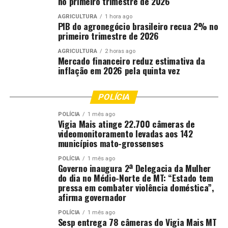
no primeiro trimestre de 2026
AGRICULTURA
1 hora ago
PIB do agronegócio brasileiro recua 2% no
primeiro trimestre de 2026
AGRICULTURA
2 horas ago
Mercado financeiro reduz estimativa da
inflação em 2026 pela quinta vez
POLÍCIA
POLÍCIA
1 mês ago
Vigia Mais atinge 22.700 câmeras de
videomonitoramento levadas aos 142
municípios mato-grossenses
POLÍCIA
1 mês ago
Governo inaugura 2ª Delegacia da Mulher
do dia no Médio-Norte de MT: “Estado tem
pressa em combater violência doméstica”,
afirma governador
POLÍCIA
1 mês ago
Sesp entrega 78 câmeras do Vigia Mais MT