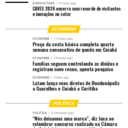
AGRICULTURA
4 horas ago
A falta de proteção financeira resulta em dívidas
CAVES 2026 encerra com recorde de visitantes
e inovações no setor
acumuladas, dificultando a sustentabilidade dos
agricultores.
ECONOMIA
Críticas ao governo
ECONOMIA
11 horas ago
Preço da cesta básica completa quarta
O governo tem sido criticado por cortar verbas
semana consecutiva de queda em Cuiabá
destinadas ao seguro rural, enquanto os parlamentares
ECONOMIA
19 horas ago
gastam quantias significativas em campanhas eleitorais.
Famílias seguem controlando as dívidas e
Essa incoerência gera indignação entre os produtores,
registram novo recuo, aponta pesquisa
que se sentem desprotegidos e abandonados em um
ECONOMIA
3 dias ago
cenário de crescente vulnerabilidade.
Latam lança voos diretos de Rondonópolis
a Guarulhos e Cuiabá a Curitiba
Conclusão
POLÍTICA
A situação atual do seguro rural no Brasil levanta
POLÍTICA
3 semanas ago
questões sobre a prioridade dada à agricultura, que é
“Nós deixamos uma marca”, diz Juca ao
fundamental para o crescimento econômico do país. A
relembrar concurso realizado na Câmara