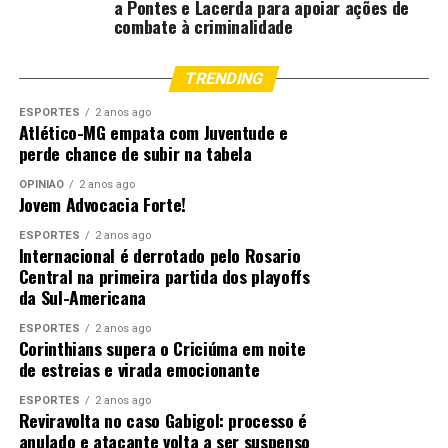
a Pontes e Lacerda para apoiar ações de
combate à criminalidade
TRENDING
ESPORTES
2 anos ago
Atlético-MG empata com Juventude e
perde chance de subir na tabela
OPINIÃO
2 anos ago
Jovem Advocacia Forte!
ESPORTES
2 anos ago
Internacional é derrotado pelo Rosario
Central na primeira partida dos playoffs
da Sul-Americana
ESPORTES
2 anos ago
Corinthians supera o Criciúma em noite
de estreias e virada emocionante
ESPORTES
2 anos ago
Reviravolta no caso Gabigol: processo é
anulado e atacante volta a ser suspenso