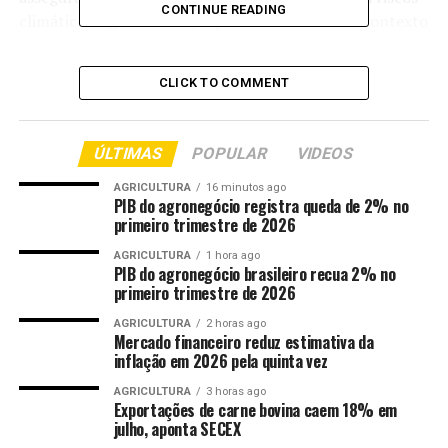
CONTINUE READING
climáticos significativos, especialmente em um contexto
onde a verba destinada a seguros rurais está sendo
drasticamente reduzida pelo governo.
CLICK TO COMMENT
Comparação internacional
ÚLTIMAS
POPULAR
VIDEOS
Em comparação com outros países, como os Estados
Unidos, onde 95% a 98% da área agrícola é segurada, o
AGRICULTURA
16 minutos ago
PIB do agronegócio registra queda de 2% no
Brasil apresenta uma cobertura alarmantemente baixa.
primeiro trimestre de 2026
A falta de um programa robusto de subsídio ao prêmio
do seguro agrícola contribui para essa disparidade.
AGRICULTURA
1 hora ago
PIB do agronegócio brasileiro recua 2% no
primeiro trimestre de 2026
Impactos financeiros
AGRICULTURA
2 horas ago
Mercado financeiro reduz estimativa da
A redução da verba para seguros rurais para 2026
inflação em 2026 pela quinta vez
será inferior à metade do previsto.
AGRICULTURA
3 horas ago
Exportações de carne bovina caem 18% em
Produtores sem seguro enfrentam perdas
julho, aponta SECEX
financeiras diretas em caso de desastres naturais.