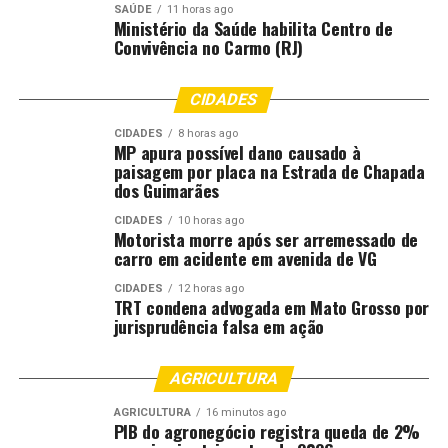
Reino Unido anuncia bloqueio a produtos agrícolas
SAÚDE
11 horas ago
ligados a desmatamento
Ministério da Saúde habilita Centro de
Convivência no Carmo (RJ)
CIDADES
CIDADES
8 horas ago
MP apura possível dano causado à
paisagem por placa na Estrada de Chapada
dos Guimarães
CIDADES
10 horas ago
Motorista morre após ser arremessado de
carro em acidente em avenida de VG
CIDADES
12 horas ago
TRT condena advogada em Mato Grosso por
jurisprudência falsa em ação
AGRICULTURA
AGRICULTURA
16 minutos ago
PIB do agronegócio registra queda de 2%