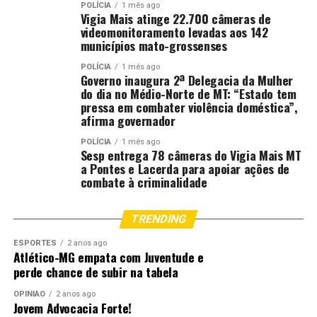
POLÍCIA
1 mês ago
Vigia Mais atinge 22.700 câmeras de
videomonitoramento levadas aos 142
municípios mato-grossenses
POLÍCIA
1 mês ago
Governo inaugura 2ª Delegacia da Mulher
do dia no Médio-Norte de MT: “Estado tem
pressa em combater violência doméstica”,
afirma governador
POLÍCIA
1 mês ago
Sesp entrega 78 câmeras do Vigia Mais MT
a Pontes e Lacerda para apoiar ações de
combate à criminalidade
TRENDING
ESPORTES
2 anos ago
Atlético-MG empata com Juventude e
perde chance de subir na tabela
OPINIÃO
2 anos ago
Jovem Advocacia Forte!