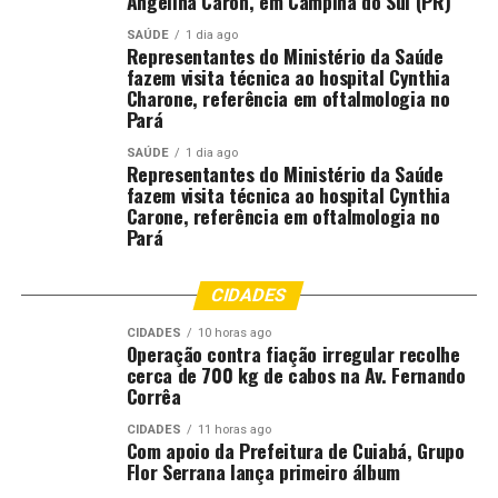
Angelina Caron, em Campina do Sul (PR)
SAÚDE
1 dia ago
RELATED TOPICS:
AGRICULTURA
DESTAQUE
ESPÍRITO
Representantes do Ministério da Saúde
MAIS
METADE
MUNICÍPIO
POR
PRODUÇÃO
QUAL
fazem visita técnica ao hospital Cynthia
RESPONDE
SAIBA
SANTO
TANGERINAS
Charone, referência em oftalmologia no
Pará
UP NEXT
Audiência nos EUA: ‘Perguntas foram técnicas e
SAÚDE
1 dia ago
específicas’, avaliam entidades do setor produtivo
Representantes do Ministério da Saúde
fazem visita técnica ao hospital Cynthia
DON'T MISS
Carone, referência em oftalmologia no
Audiência nos EUA discute tarifas de 25% a produtos
Pará
brasileiros; entenda
CIDADES
CIDADES
10 horas ago
Operação contra fiação irregular recolhe
cerca de 700 kg de cabos na Av. Fernando
Corrêa
CIDADES
11 horas ago
Com apoio da Prefeitura de Cuiabá, Grupo
Flor Serrana lança primeiro álbum