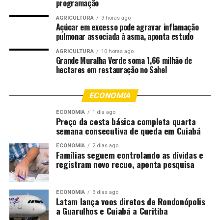
programação
Além de Domingos Martins, o ranking dos maiores
AGRICULTURA
9 horas ago
Açúcar em excesso pode agravar inflamação
produtores conta com Conceição do Castelo, com 3.708
pulmonar associada à asma, aponta estudo
toneladas; Marechal Floriano, com 1.680 toneladas;
Alfredo Chaves, com 1.220 toneladas; e Santa
AGRICULTURA
10 horas ago
Grande Muralha Verde soma 1,66 milhão de
Leopoldina, com 1.120 toneladas. Juntos, esses cinco
hectares em restauração no Sahel
municípios produziram 22.411 toneladas, o equivalente
a aproximadamente 76,9% de toda a tangerina colhida
ECONOMIA
no Espírito Santo.
ECONOMIA
1 dia ago
Preço da cesta básica completa quarta
Fruta fortalece a economia
semana consecutiva de queda em Cuiabá
Além de ser uma das frutas mais apreciadas pelos
ECONOMIA
2 dias ago
Famílias seguem controlando as dívidas e
consumidores, a tangerina tem importante papel na
registram novo recuo, aponta pesquisa
economia rural capixaba. Com uma área colhida de 1.265
hectares em todo o Estado, a cultura contribui para a
diversificação das propriedades, gera renda para as
ECONOMIA
3 dias ago
Latam lança voos diretos de Rondonópolis
famílias do campo e fortalece a fruticultura estadual.
a Guarulhos e Cuiabá a Curitiba