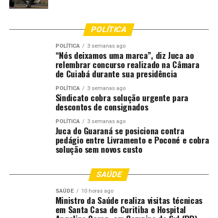
Para o secretário de Estado da Agricultura, EnioBergoli,
os números demonstram a importância da cultura para
o desenvolvimento do meio rural capixaba.
POLÍTICA
POLÍTICA
3 semanas ago
“A produção de tangerina tem papel importante na
“Nós deixamos uma marca”, diz Juca ao
diversificação da agricultura do Espírito Santo,
relembrar concurso realizado na Câmara
de Cuiabá durante sua presidência
contribuindo para a geração de renda, a
sustentabilidade das propriedades rurais e o
POLÍTICA
3 semanas ago
fortalecimento da fruticultura estadual”, destacou
Sindicato cobra solução urgente para
descontos de consignados
Bergoli.
POLÍTICA
3 semanas ago
O post
Saiba qual município responde por mais da
Juca do Guaraná se posiciona contra
pedágio entre Livramento e Poconé e cobra
metade da produção de tangerinas no Espírito Santo
solução sem novos custo
apareceu primeiro em
Canal Rural
.
;
SAÚDE
SAÚDE
10 horas ago
Ministro da Saúde realiza visitas técnicas
Comentários
em Santa Casa de Curitiba e Hospital