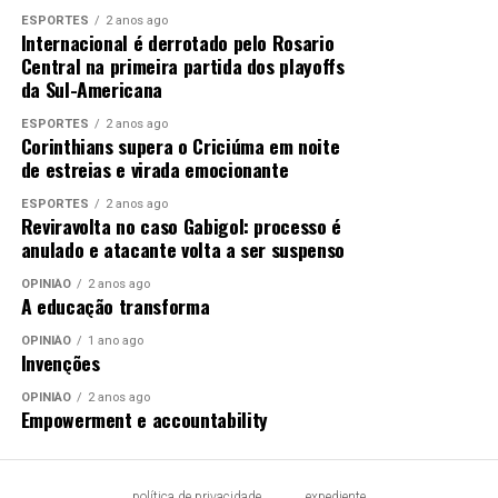
ESPORTES
2 anos ago
Internacional é derrotado pelo Rosario
Central na primeira partida dos playoffs
da Sul-Americana
ESPORTES
2 anos ago
Corinthians supera o Criciúma em noite
de estreias e virada emocionante
ESPORTES
2 anos ago
Reviravolta no caso Gabigol: processo é
anulado e atacante volta a ser suspenso
OPINIÃO
2 anos ago
A educação transforma
OPINIÃO
1 ano ago
Invenções
OPINIÃO
2 anos ago
Empowerment e accountability
política de privacidade
expediente