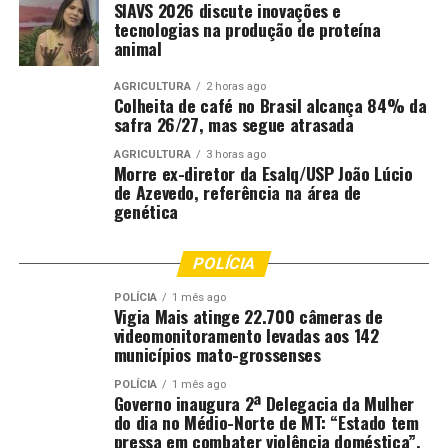
SIAVS 2026 discute inovações e
tecnologias na produção de proteína
animal
AGRICULTURA
2 horas ago
Colheita de café no Brasil alcança 84% da
safra 26/27, mas segue atrasada
AGRICULTURA
3 horas ago
Morre ex-diretor da Esalq/USP João Lúcio
de Azevedo, referência na área de
genética
POLÍCIA
POLÍCIA
1 mês ago
Vigia Mais atinge 22.700 câmeras de
videomonitoramento levadas aos 142
municípios mato-grossenses
POLÍCIA
1 mês ago
Governo inaugura 2ª Delegacia da Mulher
do dia no Médio-Norte de MT: “Estado tem
pressa em combater violência doméstica”,