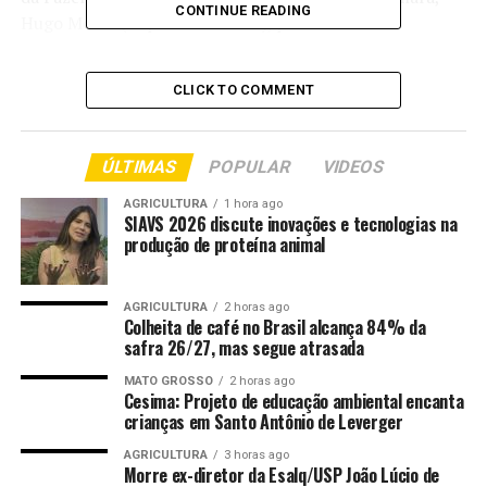
CONTINUE READING
Hugo Motta (Republicanos-PB), para tratar da
renegociação de dívidas rurais. A declaração foi dada
após reunião entre líderes partidários da Câmara.
CLICK TO COMMENT
Segundo Pimenta, o objetivo do encontro é tentar
construir um texto de entendimento sobre a proposta.
ÚLTIMAS
POPULAR
VIDEOS
“Provavelmente, amanhã, nós teremos uma nova
conversa. Eu vou participar junto com o ministro (da
AGRICULTURA
1 hora ago
SIAVS 2026 discute inovações e tecnologias na
Fazenda) e com o presidente Hugo Motta, para ver se
produção de proteína animal
nós conseguimos construir um texto de entendimento”,
declarou.
AGRICULTURA
2 horas ago
Colheita de café no Brasil alcança 84% da
O líder do governo afirmou que a solução deve ocorrer
safra 26/27, mas segue atrasada
por meio de uma Medida Provisória. De acordo com ele,
as regras passariam a valer a partir da publicação, com
MATO GROSSO
2 horas ago
Cesima: Projeto de educação ambiental encanta
prazo de vigência de 120 dias.
crianças em Santo Antônio de Leverger
Acompanhe os preços das principais commodities do
AGRICULTURA
3 horas ago
Morre ex-diretor da Esalq/USP João Lúcio de
agro, como soja, milho e boi, com atualização direta das