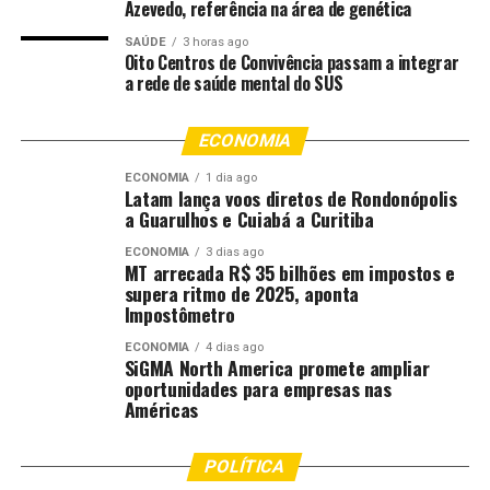
Azevedo, referência na área de genética
principais praças do Brasil:
acesse a página de cotações
do Canal Rural!
SAÚDE
3 horas ago
Oito Centros de Convivência passam a integrar
a rede de saúde mental do SUS
Pimenta também disse que há pressa para fechar uma
saída para o tema. “Nós temos pressa. Nós queremos,
ECONOMIA
até a semana que vem, ter uma solução. Provavelmente,
essa solução vai ocorrer a partir de uma Medida
ECONOMIA
1 dia ago
Latam lança voos diretos de Rondonópolis
Provisória”, afirmou.
a Guarulhos e Cuiabá a Curitiba
Ao comentar o alcance da proposta, Pimenta defendeu
ECONOMIA
3 dias ago
MT arrecada R$ 35 bilhões em impostos e
que o projeto seja direcionado aos produtores atingidos
supera ritmo de 2025, aponta
por eventos climáticos, como enchentes e estiagem. Na
Impostômetro
avaliação dele, ampliar a medida para todos os
agricultores do país afetados por variação de preços ou
ECONOMIA
4 dias ago
SiGMA North America promete ampliar
por variação no custo dos insumos mudaria
oportunidades para empresas nas
completamente o escopo da iniciativa.
Américas
“Minha opinião pessoal é de que o projeto deve ser para
POLÍTICA
quem foi atingido por eventos climáticos, pelas