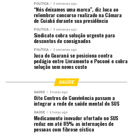
enchentes e pela estiagem. Ampliar esse projeto para
POLÍTICA
3 semanas ago
“Nós deixamos uma marca”, diz Juca ao
todos os agricultores do Brasil que foram impactados
relembrar concurso realizado na Câmara
por variação de preço ou variação de custo de insumos
de Cuiabá durante sua presidência
muda completamente o escopo do projeto. Então, eu
POLÍTICA
3 semanas ago
sou contra”, disse.
Sindicato cobra solução urgente para
descontos de consignados
A negociação em torno das dívidas rurais deve avançar
POLÍTICA
3 semanas ago
em nova reunião entre integrantes do governo e o
Juca do Guaraná se posiciona contra
presidente da Câmara, com a possibilidade de
pedágio entre Livramento e Poconé e cobra
solução sem novos custo
encaminhamento de uma Medida Provisória para tratar
do tema.
SAÚDE
Fonte:
Estadão Conteúdo
SAÚDE
3 horas ago
Oito Centros de Convivência passam a
O post
Renegociação de dívidas rurais deve ser discutida
integrar a rede de saúde mental do SUS
em reunião com Hugo Motta
apareceu primeiro em
SAÚDE
6 horas ago
Canal Rural
.
Medicamento inovador ofertado no SUS
reduz em até 85% as internações de
;
pessoas com fibrose cística