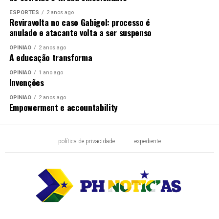
ESPORTES
2 anos ago
Reviravolta no caso Gabigol: processo é
anulado e atacante volta a ser suspenso
OPINIÃO
2 anos ago
A educação transforma
OPINIÃO
1 ano ago
Invenções
OPINIÃO
2 anos ago
Empowerment e accountability
política de privacidade
expediente