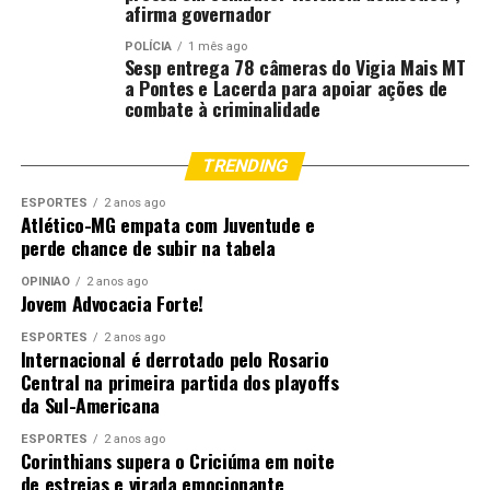
afirma governador
POLÍCIA
1 mês ago
Sesp entrega 78 câmeras do Vigia Mais MT
a Pontes e Lacerda para apoiar ações de
combate à criminalidade
TRENDING
ESPORTES
2 anos ago
Atlético-MG empata com Juventude e
perde chance de subir na tabela
OPINIÃO
2 anos ago
Jovem Advocacia Forte!
ESPORTES
2 anos ago
Internacional é derrotado pelo Rosario
Central na primeira partida dos playoffs
da Sul-Americana
ESPORTES
2 anos ago
Corinthians supera o Criciúma em noite
de estreias e virada emocionante