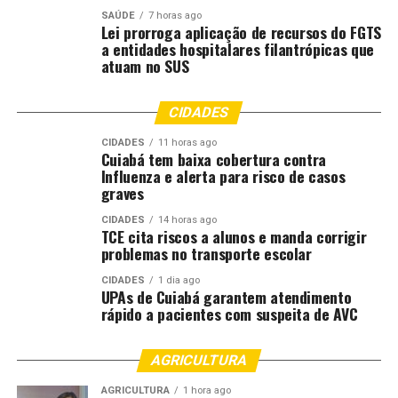
SAÚDE
7 horas ago
Lei prorroga aplicação de recursos do FGTS
Comentários
a entidades hospitalares filantrópicas que
atuam no SUS
RELATED TOPICS:
AGRICULTURA
DESTAQUE
DEVE
CIDADES
DISCUTIDA
DÍVIDAS
HUGO
MOTTA
RENEGOCIAÇÃO
REUNIÃO
RURAIS
SER
CIDADES
11 horas ago
Cuiabá tem baixa cobertura contra
UP NEXT
Influenza e alerta para risco de casos
STF invalida redução de ICMS para cervejas com suco de
graves
caju no Piauí
CIDADES
14 horas ago
DON'T MISS
TCE cita riscos a alunos e manda corrigir
Juros futuros sobem após EUA restringirem venda de
problemas no transporte escolar
petróleo do Irã
CIDADES
1 dia ago
UPAs de Cuiabá garantem atendimento
rápido a pacientes com suspeita de AVC
AGRICULTURA
AGRICULTURA
1 hora ago