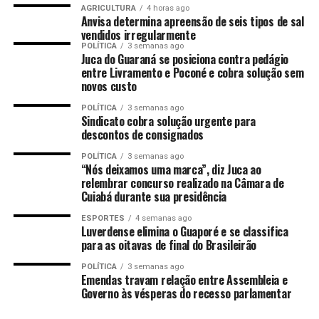
AGRICULTURA
4 horas ago
elevados. No entanto, ao longo do ciclo agrícola, os
Anvisa determina apreensão de seis tipos de sal
preços caíram drasticamente, resultando em perdas
vendidos irregularmente
POLÍTICA
3 semanas ago
significativas de rentabilidade. Os principais pontos
Juca do Guaraná se posiciona contra pedágio
incluem:
entre Livramento e Poconé e cobra solução sem
novos custo
Aumento da inadimplência, que chega a 13% na
POLÍTICA
3 semanas ago
média geral do país.
Sindicato cobra solução urgente para
descontos de consignados
Produtores sem arrendamento enfrentam quase
POLÍTICA
3 semanas ago
9% de inadimplência.
“Nós deixamos uma marca”, diz Juca ao
relembrar concurso realizado na Câmara de
Os altos custos de produção e a queda nos preços
Cuiabá durante sua presidência
impactaram a rentabilidade.
ESPORTES
4 semanas ago
Luverdense elimina o Guaporé e se classifica
Desafios futuros
para as oitavas de final do Brasileirão
O especialista alerta que a saída para os produtores será
POLÍTICA
3 semanas ago
Emendas travam relação entre Assembleia e
difícil, com um “funil” que muitos não conseguirão
Governo às vésperas do recesso parlamentar
atravessar. Entre os fatores que complicam a situação
estão: