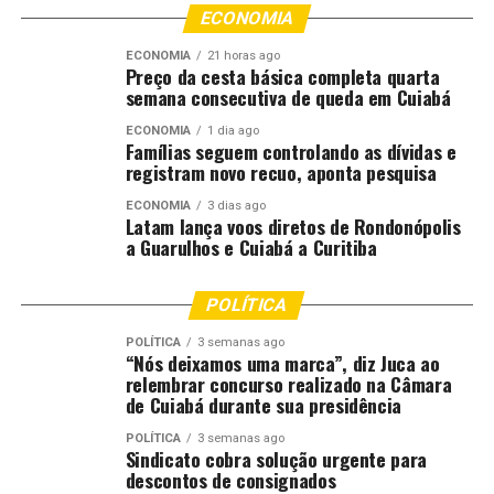
ECONOMIA
Taxas de juros elevadas, que podem ultrapassar
ECONOMIA
21 horas ago
Preço da cesta básica completa quarta
20% em média.
semana consecutiva de queda em Cuiabá
Previsões de um El Niño que podem afetar a
ECONOMIA
1 dia ago
produção agrícola.
Famílias seguem controlando as dívidas e
registram novo recuo, aponta pesquisa
Expectativas de aumento da inflação, conforme
indicado pelo Banco Central.
ECONOMIA
3 dias ago
Latam lança voos diretos de Rondonópolis
a Guarulhos e Cuiabá a Curitiba
Perspectivas do governo
Embora o governo tenha anunciado planos para
POLÍTICA
oferecer taxas de juros mais baixas, a eficácia dessas
POLÍTICA
3 semanas ago
medidas dependerá da concessão de empréstimos e da
“Nós deixamos uma marca”, diz Juca ao
relembrar concurso realizado na Câmara
capacidade de os produtores se adaptarem às novas
de Cuiabá durante sua presidência
condições de mercado. Daúd ressalta que, apesar das
tentativas de socorro, o impacto das condições
POLÍTICA
3 semanas ago
Sindicato cobra solução urgente para
climáticas e das altas taxas de juros ainda representam
descontos de consignados
grandes desafios para o setor agrícola.