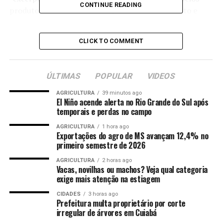
CONTINUE READING
produtores rurais brasileiros, como endividamento e
clima adverso”,
“hat”: “AGRICULTURA”,
CLICK TO COMMENT
“tags”: [“produtores”, “economia”, “endividamento”,
“clima”, “agricultura”],
“html”: “
ÚLTIMAS
POPULAR
VIDEOS
Em um cenário de recordes de produção agrícola, os
AGRICULTURA
39 minutos ago
El Niño acende alerta no Rio Grande do Sul após
produtores rurais do Brasil enfrentam um aumento
temporais e perdas no campo
significativo no endividamento, gerando preocupações
sobre a sustentabilidade do setor. A análise de Daúd
AGRICULTURA
1 hora ago
Exportações do agro de MS avançam 12,4% no
destaca que a situação não é atribuída apenas a fatores
primeiro semestre de 2026
climáticos, mas também a uma série de desafios
AGRICULTURA
2 horas ago
econômicos.
Vacas, novilhas ou machos? Veja qual categoria
exige mais atenção na estiagem
O efeito tesoura
CIDADES
3 horas ago
Prefeitura multa proprietário por corte
Daúd explica que muitos produtores, ao planejarem suas
irregular de árvores em Cuiabá
safras, contrataram insumos em um período de preços