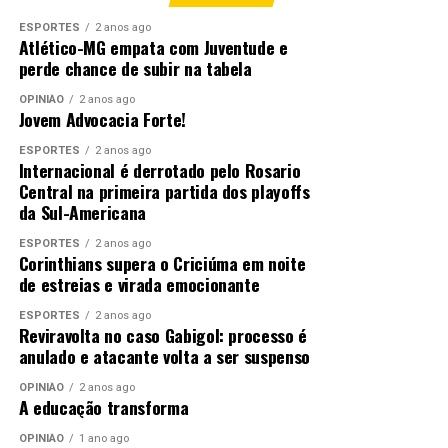
ESPORTES
2 anos ago
Atlético-MG empata com Juventude e
perde chance de subir na tabela
OPINIÃO
2 anos ago
Jovem Advocacia Forte!
ESPORTES
2 anos ago
Internacional é derrotado pelo Rosario
Central na primeira partida dos playoffs
da Sul-Americana
ESPORTES
2 anos ago
Corinthians supera o Criciúma em noite
de estreias e virada emocionante
ESPORTES
2 anos ago
Reviravolta no caso Gabigol: processo é
anulado e atacante volta a ser suspenso
OPINIÃO
2 anos ago
A educação transforma
OPINIÃO
1 ano ago