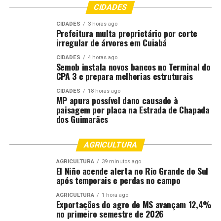
CIDADES
DON'T MISS
Inadimplência no agro atinge 8,2% entre produtores,
CIDADES
3 horas ago
revela Serasa Experian
Prefeitura multa proprietário por corte
irregular de árvores em Cuiabá
CIDADES
4 horas ago
Semob instala novos bancos no Terminal do
CPA 3 e prepara melhorias estruturais
CIDADES
18 horas ago
MP apura possível dano causado à
paisagem por placa na Estrada de Chapada
dos Guimarães
AGRICULTURA
AGRICULTURA
39 minutos ago
El Niño acende alerta no Rio Grande do Sul
após temporais e perdas no campo
AGRICULTURA
1 hora ago
Exportações do agro de MS avançam 12,4%
no primeiro semestre de 2026