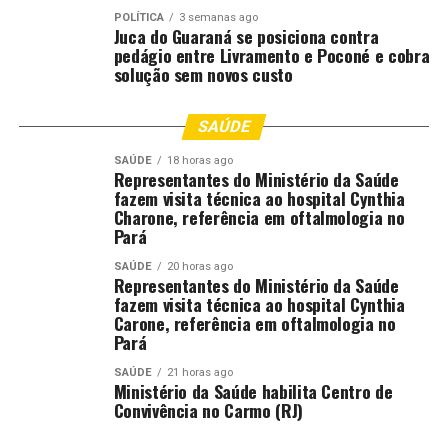
POLÍTICA
3 semanas ago
Juca do Guaraná se posiciona contra
”
pedágio entre Livramento e Poconé e cobra
}
solução sem novos custo
O post
Qual é a tendência econômica dos produtores
SAÚDE
rurais no Brasil? Daoud analisa
apareceu primeiro em
Canal Rural
.
SAÚDE
18 horas ago
Representantes do Ministério da Saúde
fazem visita técnica ao hospital Cynthia
;
Charone, referência em oftalmologia no
Pará
Comentários
SAÚDE
20 horas ago
Representantes do Ministério da Saúde
fazem visita técnica ao hospital Cynthia
Carone, referência em oftalmologia no
RELATED TOPICS:
AGRICULTURA
ANALISA
BRASIL
Pará
DAOUD
DESTAQUE
DOS
ECONÔMICA
PRODUTORES
QUAL
RURAIS
TENDÊNCIA
SAÚDE
21 horas ago
Ministério da Saúde habilita Centro de
UP NEXT
Convivência no Carmo (RJ)
BNDES amplia crédito e inclui agropecuária entre
setores atendidos