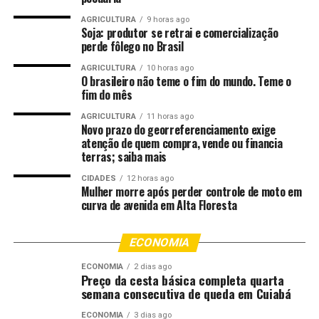
Da infraestrutura ao consumo, fica claro que o futebol e
a força do campo jogam no mesmo time. Essa conexão
AGRICULTURA
9 horas ago
Soja: produtor se retrai e comercialização
surpreendente foi tema de um vídeo publicado pelo
perde fôlego no Brasil
Canal Rural no Instagram
, que detalha como a produção
rural viabiliza a experiência de atletas e torcedores.
AGRICULTURA
10 horas ago
O brasileiro não teme o fim do mundo. Teme o
fim do mês
Confira:
AGRICULTURA
11 horas ago
Novo prazo do georreferenciamento exige
A Copa do Mundo de 2026 teve início em 11 de junho,
atenção de quem compra, vende ou financia
nos Estados Unidos. O país é um dos antitriões desta
terras; saiba mais
edição junto de México e Canadá. A final ocorre em 19 de
CIDADES
12 horas ago
julho, no estádio de Nova Jersey/Nova York.
Mulher morre após perder controle de moto em
curva de avenida em Alta Floresta
O post
Muito além do futebol: como o agro entra em
campo para viabilizar a Copa do Mundo
apareceu
ECONOMIA
primeiro em
Canal Rural
.
ECONOMIA
2 dias ago
Preço da cesta básica completa quarta
semana consecutiva de queda em Cuiabá
;
ECONOMIA
3 dias ago