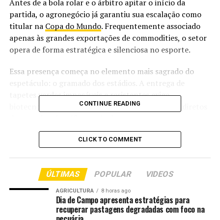
Antes de a bola rolar e o árbitro apitar o início da
partida, o agronegócio já garantiu sua escalação como
titular na
Copa do Mundo
. Frequentemente associado
apenas às grandes exportações de commodities, o setor
opera de forma estratégica e silenciosa no esporte.
Essa presença começa no elemento mais sagrado do
espetáculo: o gramado dos estádios. A entrega de
tapetes verdes impecáveis e resistentes exige
CONTINUE READING
biotecnologia e manejo avançado de solo, frutos diretos
da pesquisa científica agrícola.
Fora das quatro linhas, a cadeia do agro dita o ritmo das
CLICK TO COMMENT
arquibancadas, fornecendo toda a estrutura de
alimentação do evento. O setor entrega desde os
ÚLTIMAS
POPULAR
VIDEOS
ingredientes para os lanches rápidos consumidos pelo
público até a matéria-prima essencial da cerveja que
AGRICULTURA
8 horas ago
acompanha a comemoração da torcida.
Dia de Campo apresenta estratégias para
recuperar pastagens degradadas com foco na
pecuária