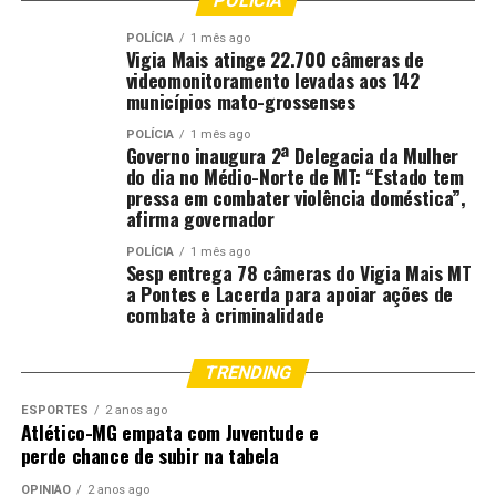
POLÍCIA
POLÍCIA
1 mês ago
Vigia Mais atinge 22.700 câmeras de
videomonitoramento levadas aos 142
municípios mato-grossenses
POLÍCIA
1 mês ago
Governo inaugura 2ª Delegacia da Mulher
do dia no Médio-Norte de MT: “Estado tem
pressa em combater violência doméstica”,
afirma governador
POLÍCIA
1 mês ago
Sesp entrega 78 câmeras do Vigia Mais MT
a Pontes e Lacerda para apoiar ações de
combate à criminalidade
TRENDING
ESPORTES
2 anos ago
Atlético-MG empata com Juventude e
perde chance de subir na tabela
OPINIÃO
2 anos ago