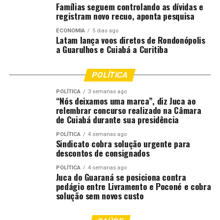
Famílias seguem controlando as dívidas e
registram novo recuo, aponta pesquisa
Comentários
ECONOMIA
5 dias ago
Latam lança voos diretos de Rondonópolis
a Guarulhos e Cuiabá a Curitiba
RELATED TOPICS:
AGRICULTURA
AGRO
ALÉM
CAMPO
COMO
COPA
DESTAQUE
ENTRA
FUTEBOL
MUITO
MUNDO
PARA
VIABILIZAR
POLÍTICA
UP NEXT
Abelha mandaguari aumenta em até 67% a produção de
POLÍTICA
3 semanas ago
“Nós deixamos uma marca”, diz Juca ao
café arábica, aponta estudo
relembrar concurso realizado na Câmara
de Cuiabá durante sua presidência
DON'T MISS
Biocombustíveis não comprometem produção de
POLÍTICA
4 semanas ago
alimentos, diz pesquisadora da USP
Sindicato cobra solução urgente para
descontos de consignados
POLÍTICA
4 semanas ago
Juca do Guaraná se posiciona contra
pedágio entre Livramento e Poconé e cobra
solução sem novos custo