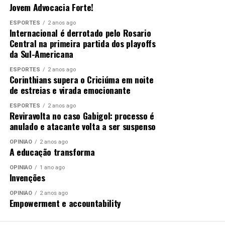
Jovem Advocacia Forte!
ESPORTES
2 anos ago
Internacional é derrotado pelo Rosario
Central na primeira partida dos playoffs
da Sul-Americana
ESPORTES
2 anos ago
Corinthians supera o Criciúma em noite
de estreias e virada emocionante
ESPORTES
2 anos ago
Reviravolta no caso Gabigol: processo é
anulado e atacante volta a ser suspenso
OPINIÃO
2 anos ago
A educação transforma
OPINIÃO
1 ano ago
Invenções
OPINIÃO
2 anos ago
Empowerment e accountability