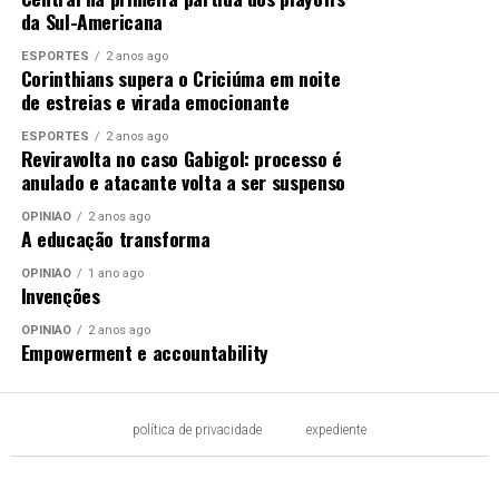
da Sul-Americana
ESPORTES
2 anos ago
Corinthians supera o Criciúma em noite
de estreias e virada emocionante
ESPORTES
2 anos ago
Reviravolta no caso Gabigol: processo é
anulado e atacante volta a ser suspenso
OPINIÃO
2 anos ago
A educação transforma
OPINIÃO
1 ano ago
Invenções
OPINIÃO
2 anos ago
Empowerment e accountability
política de privacidade
expediente