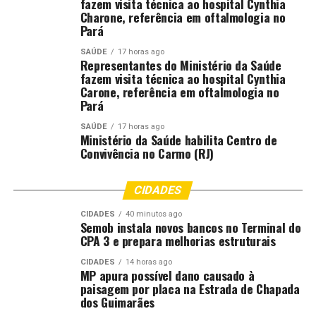
apoio técnico da
Emater-MG
, que auxilia na adequação
fazem visita técnica ao hospital Cynthia
Charone, referência em oftalmologia no
da propriedade às exigências do programa. A
Pará
regulamentação detalhada, incluindo critérios
atualizados e formulários, será disponibilizada no site do
SAÚDE
17 horas ago
Representantes do Ministério da Saúde
IMA a partir de 2026.
fazem visita técnica ao hospital Cynthia
Carone, referência em oftalmologia no
Com a nova certificação, Minas Gerais busca posicionar-
Pará
se na vanguarda das políticas públicas de
SAÚDE
17 horas ago
sustentabilidade no agro, apostando em sistemas
Ministério da Saúde habilita Centro de
produtivos capazes de conciliar alto desempenho,
Convivência no Carmo (RJ)
recuperação ambiental e competitividade internacional.
CIDADES
Fonte:
Pensar Agro
CIDADES
40 minutos ago
Semob instala novos bancos no Terminal do
;
CPA 3 e prepara melhorias estruturais
CIDADES
14 horas ago
MP apura possível dano causado à
Comentários
paisagem por placa na Estrada de Chapada
dos Guimarães