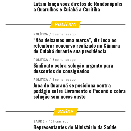
Latam lança voos diretos de Rondonópolis
Do lado do consumidor, o novo selo funciona como um
a Guarulhos e Cuiabá a Curitiba
atestado público de conformidade socioambiental,
garantindo que o produto não apenas não degrada, mas
POLÍTICA
contribui para restaurar os recursos naturais utilizados
na produção. O movimento acompanha tendências
POLÍTICA
3 semanas ago
“Nós deixamos uma marca”, diz Juca ao
globais, em que empresas e governos têm buscado
relembrar concurso realizado na Câmara
cadeias com menor impacto climático e práticas capazes
de Cuiabá durante sua presidência
de regenerar áreas produtivas.
POLÍTICA
3 semanas ago
Sindicato cobra solução urgente para
Produtores interessados na certificação devem
descontos de consignados
encaminhar requerimento ao IMA com a documentação
POLÍTICA
3 semanas ago
de posse e identificação da propriedade. A avaliação leva
Juca do Guaraná se posiciona contra
pedágio entre Livramento e Poconé e cobra
em conta critérios que já integram o Certifica Minas,
solução sem novos custo
como
uso racional da água
,
conservação do solo
,
boas práticas trabalhistas
e
gestão eficiente
, além
dos parâmetros específicos da agricultura regenerativa.
SAÚDE
SAÚDE
15 horas ago
Antes da auditoria oficial, o produtor pode solicitar
Representantes do Ministério da Saúde