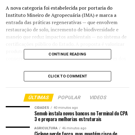
A nova categoria foi estabelecida por portaria do
Instituto Mineiro de Agropecuária (IMA) e marca a
entrada das práticas regenerativas — que envolvem
restauração de solo, incremento de biodiversidade e
manejo que reduz impactos ambientais — no sistema de
certificações público do Estado. A proposta é valorizar
produtores que combinam produtividade com
CONTINUE READING
conservação, alinhando-se às demandas crescentes dos
mercados interno e externo por alimentos produzidos
com menor pegada ambiental.
CLICK TO COMMENT
O Certifica Minas, criado em 2018, já certificou mais de
9,6 mil propriedades
em 15 categorias diferentes. Com
ÚLTIMAS
POPULAR
VIDEOS
a entrada da agricultura regenerativa, o programa
reforça seu braço ambiental e se conecta à plataforma
CIDADES
40 minutos ago
Semob instala novos bancos no Terminal do CPA
SeloVerde MG, que monitora conformidade
3 e prepara melhorias estruturais
socioambiental e amplia a transparência da cadeia
agropecuária.
AGRICULTURA
46 minutos ago
Ciclone perde força, mas mantém risco de