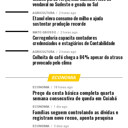
vendaval no Sudeste e geada no Sul
Para o governo, a nova categoria representa não apenas
um reconhecimento de boas práticas, mas também um
AGRICULTURA
2 horas ago
Etanol eleva consumo de milho e ajuda
diferencial competitivo para cadeias como a do café, um
sustentar produção recorde
dos principais produtos do estado. Ao incorporar
MATO GROSSO
2 horas ago
parâmetros regenerativos, Minas busca se antecipar a
Corregedoria capacita contadores
exigências internacionais relacionadas à origem
credenciados e estagiários de Contabilidade
sustentável e à recuperação ambiental de áreas
AGRICULTURA
2 horas ago
produtivas.
Colheita do café chega a 84% apesar do atraso
provocado pelo clima
A certificação de agricultura regenerativa chega com
apelo direto ao produtor. Além de maior visibilidade e
ECONOMIA
acesso a consumidores mais exigentes, o selo pode abrir
portas para nichos que pagam prêmios por práticas
ECONOMIA
18 horas ago
Preço da cesta básica completa quarta
ambientais avançadas. O manejo regenerativo tende a
semana consecutiva de queda em Cuiabá
favorecer sistemas mais resilientes, com melhor
ECONOMIA
1 dia ago
estrutura de solo, maior retenção de água e menor
Famílias seguem controlando as dívidas e
dependência de insumos — fatores que reduzem custos e
registram novo recuo, aponta pesquisa
fortalecem a eficiência no longo prazo.
ECONOMIA
3 dias ago