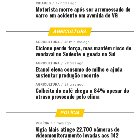
RELATED TOPICS:
AGRICULTURA
CERTIFICAÇÃO
CRIA
CIDADES
17 horas ago
DESTAQUE
INÉDITA
MINAS
PARA
REGENERATIVA
Motorista morre após ser arremessado de
carro em acidente em avenida de VG
UP NEXT
Câmaras setoriais visam reorganizar as principais
cadeias do agronegócio
AGRICULTURA
DON'T MISS
AGRICULTURA
46 minutos ago
Plantio avança, mas clima irregular mantém produtor
Ciclone perde força, mas mantém risco de
vendaval no Sudeste e geada no Sul
em alerta
AGRICULTURA
2 horas ago
Etanol eleva consumo de milho e ajuda
sustentar produção recorde
AGRICULTURA
2 horas ago
Colheita do café chega a 84% apesar do
atraso provocado pelo clima
POLÍCIA
POLÍCIA
1 mês ago
Vigia Mais atinge 22.700 câmeras de
videomonitoramento levadas aos 142