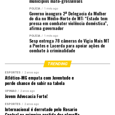
municípios mato-grossenses
POLÍCIA
1 mês ago
Governo inaugura 2ª Delegacia da Mulher
do dia no Médio-Norte de MT: “Estado tem
pressa em combater violência doméstica”,
afirma governador
POLÍCIA
1 mês ago
Sesp entrega 78 câmeras do Vigia Mais MT
a Pontes e Lacerda para apoiar ações de
combate à criminalidade
TRENDING
ESPORTES
2 anos ago
Atlético-MG empata com Juventude e
perde chance de subir na tabela
OPINIÃO
2 anos ago
Jovem Advocacia Forte!
ESPORTES
2 anos ago
Internacional é derrotado pelo Rosario
Central na primeira partida dos playoffs