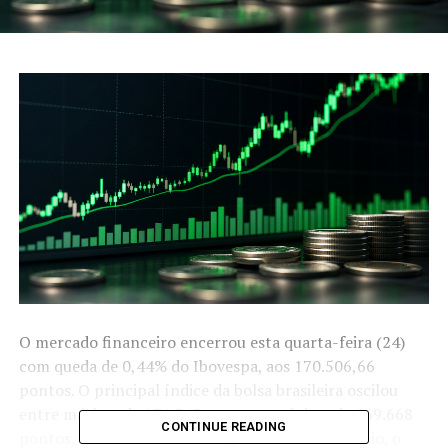
O mercado financeiro encerrou esta quarta-feira (24)
com queda de 0,44% do Ibovespa, aos 170.506,66
pontos. O principal índice da bolsa brasileira oscilou
entre máxima de 171.342 pontos e mínima de 169.668
CONTINUE READING
pontos, com volume de R$ 27,2 bilhões. No câmbio, o