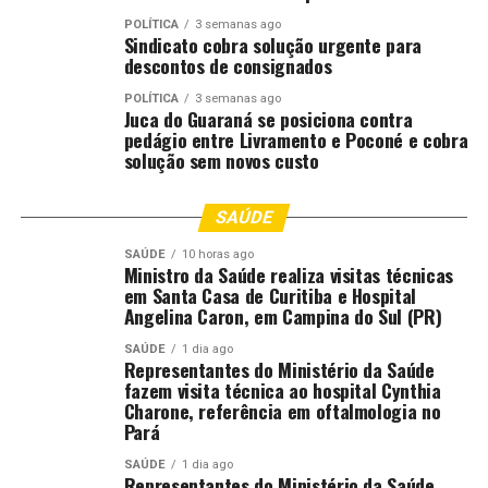
centavos de dólar, na referência de 19 de junho de 2026.
POLÍTICA
3 semanas ago
Sindicato cobra solução urgente para
O encerramento do dia foi marcado por queda do
descontos de consignados
Ibovespa, valorização do dólar comercial, recuo de ações
POLÍTICA
3 semanas ago
de peso como Petrobras e Vale e manutenção das
Juca do Guaraná se posiciona contra
principais taxas de referência em 14,15% ao ano.
pedágio entre Livramento e Poconé e cobra
solução sem novos custo
Fonte:
Estadão Conteúdo
SAÚDE
O post
Ibovespa fecha em queda de 0,44% e dólar
comercial sobe a R$ 5,2020
apareceu primeiro em
Canal
SAÚDE
10 horas ago
Ministro da Saúde realiza visitas técnicas
Rural
.
em Santa Casa de Curitiba e Hospital
Angelina Caron, em Campina do Sul (PR)
;
SAÚDE
1 dia ago
Representantes do Ministério da Saúde
fazem visita técnica ao hospital Cynthia
Comentários
Charone, referência em oftalmologia no
Pará
SAÚDE
1 dia ago
RELATED TOPICS:
AGRICULTURA
COMERCIAL
DESTAQUE
Representantes do Ministério da Saúde
DÓLAR
FECHA
IBOVESPA
QUEDA
SOBE