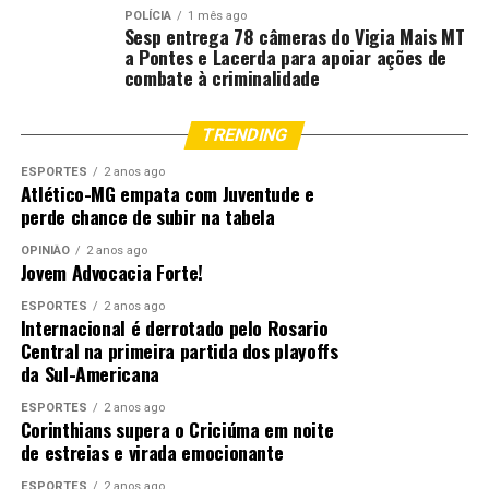
POLÍCIA
1 mês ago
Sesp entrega 78 câmeras do Vigia Mais MT
a Pontes e Lacerda para apoiar ações de
combate à criminalidade
TRENDING
ESPORTES
2 anos ago
Atlético-MG empata com Juventude e
perde chance de subir na tabela
OPINIÃO
2 anos ago
Jovem Advocacia Forte!
ESPORTES
2 anos ago
Internacional é derrotado pelo Rosario
Central na primeira partida dos playoffs
da Sul-Americana
ESPORTES
2 anos ago
Corinthians supera o Criciúma em noite
de estreias e virada emocionante
ESPORTES
2 anos ago