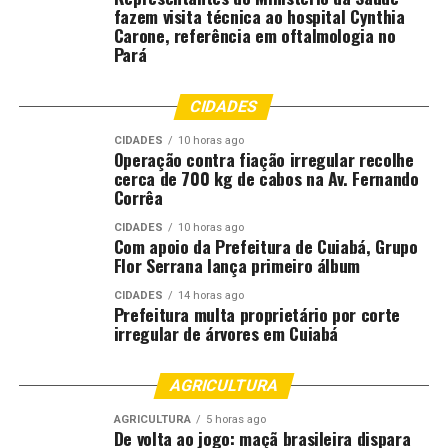
fazem visita técnica ao hospital Cynthia
Carone, referência em oftalmologia no
UP NEXT
Pará
Copa do Mundo: conheça a SimBrasil, raça que leva o
país no nome
CIDADES
DON'T MISS
FPA discute com presidente da Câmara tramitação do
CIDADES
10 horas ago
PL 5122 sobre dívidas rurais
Operação contra fiação irregular recolhe
cerca de 700 kg de cabos na Av. Fernando
Corrêa
CIDADES
10 horas ago
Com apoio da Prefeitura de Cuiabá, Grupo
Flor Serrana lança primeiro álbum
CIDADES
14 horas ago
Prefeitura multa proprietário por corte
irregular de árvores em Cuiabá
AGRICULTURA
AGRICULTURA
5 horas ago
De volta ao jogo: maçã brasileira dispara