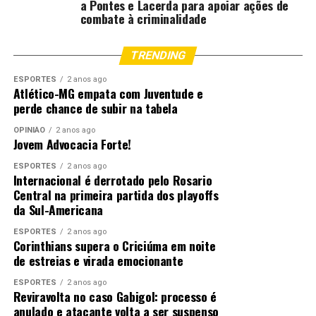
a Pontes e Lacerda para apoiar ações de
combate à criminalidade
TRENDING
ESPORTES
2 anos ago
Atlético-MG empata com Juventude e
perde chance de subir na tabela
OPINIÃO
2 anos ago
Jovem Advocacia Forte!
ESPORTES
2 anos ago
Internacional é derrotado pelo Rosario
Central na primeira partida dos playoffs
da Sul-Americana
ESPORTES
2 anos ago
Corinthians supera o Criciúma em noite
de estreias e virada emocionante
ESPORTES
2 anos ago
Reviravolta no caso Gabigol: processo é
anulado e atacante volta a ser suspenso