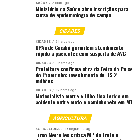
primeiro em
Canal Rural
.
SAÚDE
2 dias ago
Ministério da Saúde abre inscrições para
curso de epidemiologia de campo
;
CIDADES
Comentários
CIDADES
9 horas ago
UPAs de Cuiabá garantem atendimento
rápido a pacientes com suspeita de AVC
RELATED TOPICS:
AGRICULTURA
BANCOS
CHINESES
DESTAQUE
DISCUTE
ECOLÓGICA
FAZENDA
CIDADES
9 horas ago
Prefeitura confirma obra da Feira do Peixe
FINANCIAMENTO
PARA
TRANSIÇÃO
do Praeirinho; investimento de R$ 2
milhões
UP NEXT
Transição, harmonia e um novo agro nos próximos 40
anos
CIDADES
12 horas ago
Motociclista morre e filho fica ferido em
acidente entre moto e caminhonete em MT
DON'T MISS
Plano ABC+ RS avança com expansão de tecnologias de
baixa emissão no campo
AGRICULTURA
AGRICULTURA
48 segundos ago
Tirso Meirelles critica MP do frete e