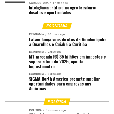
AGRICULTURA
4 horas ago
fertilizantes verdes, minerais críticos, veículos elétricos,
Inteligência artificial no agro brasileiro:
biomateriais e economia circular.
desafios e oportunidades
Quer ficar por dentro da previsão do tempo e dos alertas
ECONOMIA
meteorológicos?
Acesse a página do tempo do Canal
Rural e planeje-se!
ECONOMIA
10 horas ago
Latam lança voos diretos de Rondonópolis
a Guarulhos e Cuiabá a Curitiba
Durigan afirmou que a complementaridade entre as
economias brasileira e chinesa abre espaço para ampliar
ECONOMIA
2 dias ago
MT arrecada R$ 35 bilhões em impostos e
investimentos e fortalecer cadeias produtivas associadas
supera ritmo de 2025, aponta
à transição ecológica. De acordo com o ministro, o
Impostômetro
objetivo é consolidar mecanismos que permitam ao
ECONOMIA
3 dias ago
capital privado atuar no desenvolvimento sustentável e
SiGMA North America promete ampliar
na industrialização verde.
oportunidades para empresas nas
Américas
Outro tema tratado nas reuniões foi o mercado regulado
de carbono. Durigan disse que o intercâmbio com a
POLÍTICA
China tem importância estratégica para que o Brasil
POLÍTICA
3 semanas ago
amplie aspectos de governança e monitoramento nesse