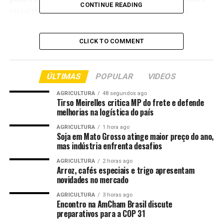
CONTINUE READING
estratégicos da economia brasileira. Os encontros
tiveram como foco o financiamento da transformação
ecológica, a inovação tecnológica, o desenvolvimento de
CLICK TO COMMENT
instrumentos financeiros sustentáveis e o
fortalecimento dos fluxos de capital entre Brasil e
China.
ÚLTIMAS
POPULAR
VIDEOS
Durante a agenda, o ministro da Fazenda, Dario Durigan,
AGRICULTURA
48 segundos ago
Tirso Meirelles critica MP do frete e defende
reuniu-se com dirigentes do Bank of China, AIIB e ICBC.
melhorias na logística do país
Segundo o ministério, a pauta incluiu a apresentação
das diretrizes do quinto leilão do Eco Invest Brasil,
AGRICULTURA
1 hora ago
Soja em Mato Grosso atinge maior preço do ano,
iniciativa voltada à mobilização de capital privado para
mas indústria enfrenta desafios
apoiar a transformação ecológica da economia
AGRICULTURA
2 horas ago
brasileira.
Arroz, cafés especiais e trigo apresentam
novidades no mercado
A nova etapa do programa prioriza projetos de
AGRICULTURA
3 horas ago
inovação, pesquisa, desenvolvimento tecnológico e
Encontro na AmCham Brasil discute
competitividade industrial. Os recursos mobilizados
preparativos para a COP 31
devem ser direcionados a setores estratégicos como