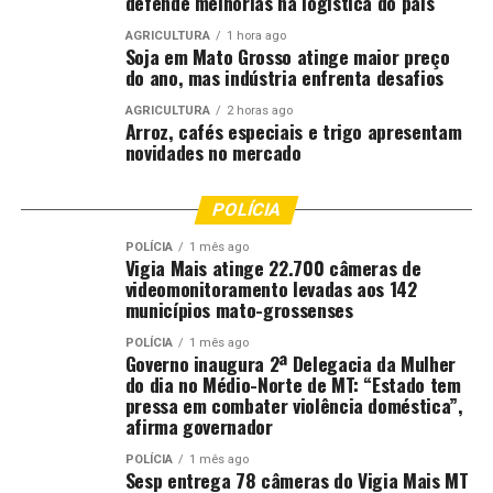
defende melhorias na logística do país
AGRICULTURA
1 hora ago
Soja em Mato Grosso atinge maior preço
do ano, mas indústria enfrenta desafios
AGRICULTURA
2 horas ago
Arroz, cafés especiais e trigo apresentam
novidades no mercado
POLÍCIA
POLÍCIA
1 mês ago
Vigia Mais atinge 22.700 câmeras de
videomonitoramento levadas aos 142
municípios mato-grossenses
POLÍCIA
1 mês ago
Governo inaugura 2ª Delegacia da Mulher
do dia no Médio-Norte de MT: “Estado tem
pressa em combater violência doméstica”,
afirma governador
POLÍCIA
1 mês ago
Sesp entrega 78 câmeras do Vigia Mais MT