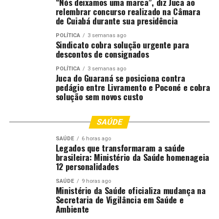
“Nós deixamos uma marca”, diz Juca ao
segmento, dentro da agenda de transição para uma
relembrar concurso realizado na Câmara
de Cuiabá durante sua presidência
economia de baixo carbono.
POLÍTICA
3 semanas ago
As reuniões também reforçaram o interesse de Brasil e
Sindicato cobra solução urgente para
descontos de consignados
China em ampliar a cooperação financeira, com
destaque para mecanismos de financiamento voltados à
POLÍTICA
3 semanas ago
Juca do Guaraná se posiciona contra
inovação, à transformação ecológica e ao
pedágio entre Livramento e Poconé e cobra
desenvolvimento sustentável.
solução sem novos custo
A agenda do Ministério da Fazenda na China concentrou
discussões sobre integração financeira, mobilização de
SAÚDE
capital privado e financiamento de setores considerados
SAÚDE
6 horas ago
estratégicos, com prioridade para inovação, fertilizantes
Legados que transformaram a saúde
brasileira: Ministério da Saúde homenageia
verdes e instrumentos ligados à transição ecológica.
12 personalidades
Fonte:
gov.br
SAÚDE
9 horas ago
Ministério da Saúde oficializa mudança na
Secretaria de Vigilância em Saúde e
O post
Fazenda discute com bancos chineses
Ambiente
financiamento para transição ecológica
apareceu