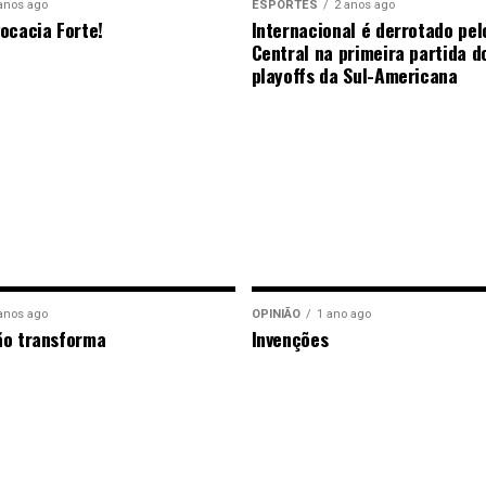
anos ago
ESPORTES
2 anos ago
ocacia Forte!
Internacional é derrotado pel
Central na primeira partida d
playoffs da Sul-Americana
anos ago
OPINIÃO
1 ano ago
ão transforma
Invenções