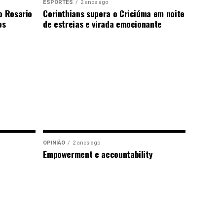
ESPORTES
2 anos ago
o Rosario
Corinthians supera o Criciúma em noite
os
de estreias e virada emocionante
OPINIÃO
2 anos ago
Empowerment e accountability