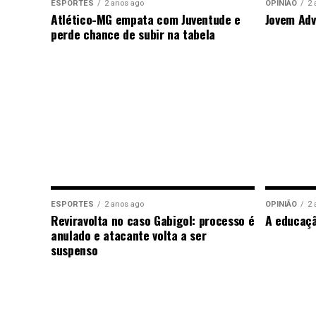
ESPORTES
2 anos ago
OPINIÃO
2 
Atlético-MG empata com Juventude e
Jovem Adv
perde chance de subir na tabela
ESPORTES
2 anos ago
OPINIÃO
2 
Reviravolta no caso Gabigol: processo é
A educaç
anulado e atacante volta a ser
suspenso