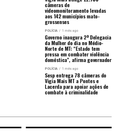
câmeras de
videomonitoramento levadas
aos 142 municípios mato-
grossenses
POLÍCIA
1 mês ago
Governo inaugura 2ª Delegacia
da Mulher do dia no Médio-
Norte de MT: “Estado tem
pressa em combater violência
doméstica”, afirma governador
POLÍCIA
1 mês ago
Sesp entrega 78 câmeras do
Vigia Mais MT a Pontes e
Lacerda para apoiar ações de
combate à criminalidade