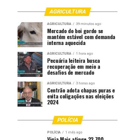
AGRICULTURA
AGRICULTURA
39 minutos ago
Mercado do boi gordo se
mantém estável com demanda
interna aquecida
AGRICULTURA
1 hora ago
Pecuária leiteira busca
recuperação em meio a
desafios de mercado
AGRICULTURA
3 horas ago
Centrão adota chapas puras e
evita coligações nas eleições
2024
POLÍCIA
POLÍCIA
1 mês ago
Vigia Mais atinge 22.700