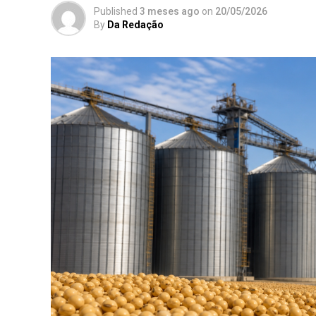
Published
3 meses ago
on
20/05/2026
By
Da Redação