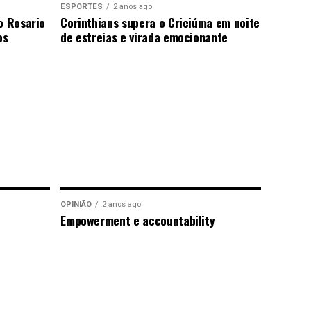
ESPORTES
2 anos ago
o Rosario
Corinthians supera o Criciúma em noite
os
de estreias e virada emocionante
OPINIÃO
2 anos ago
Empowerment e accountability