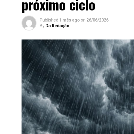
próximo ciclo
Published
1 mês ago
on
26/06/2026
By
Da Redação