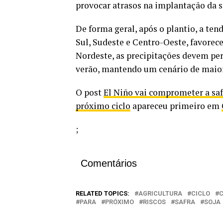
provocar atrasos na implantação da s
De forma geral, após o plantio, a ten
Sul, Sudeste e Centro-Oeste, favorec
Nordeste, as precipitações devem pe
verão, mantendo um cenário de maior
O post
El Niño vai comprometer a safr
próximo ciclo
apareceu primeiro em
;
Comentários
RELATED TOPICS:
AGRICULTURA
CICLO
PARA
PRÓXIMO
RISCOS
SAFRA
SOJA