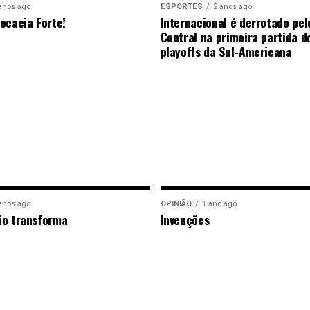
anos ago
ESPORTES
2 anos ago
ocacia Forte!
Internacional é derrotado pel
Central na primeira partida d
playoffs da Sul-Americana
anos ago
OPINIÃO
1 ano ago
ão transforma
Invenções