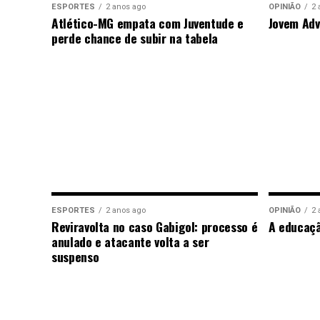
ESPORTES
2 anos ago
OPINIÃO
2 
Atlético-MG empata com Juventude e
Jovem Adv
perde chance de subir na tabela
ESPORTES
2 anos ago
OPINIÃO
2 
Reviravolta no caso Gabigol: processo é
A educaç
anulado e atacante volta a ser
suspenso