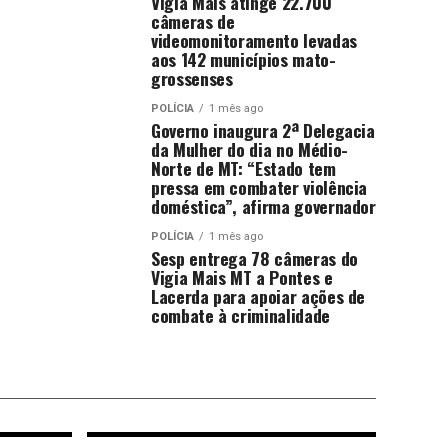
Vigia Mais atinge 22.700
câmeras de
videomonitoramento levadas
aos 142 municípios mato-
grossenses
POLÍCIA
1 mês ago
Governo inaugura 2ª Delegacia
da Mulher do dia no Médio-
Norte de MT: “Estado tem
pressa em combater violência
doméstica”, afirma governador
POLÍCIA
1 mês ago
Sesp entrega 78 câmeras do
Vigia Mais MT a Pontes e
Lacerda para apoiar ações de
combate à criminalidade