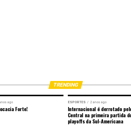
TRENDING
anos ago
ESPORTES
2 anos ago
ocacia Forte!
Internacional é derrotado pel
Central na primeira partida d
playoffs da Sul-Americana