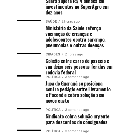
Seara supera R$ 4 bilhões em
investimentos no SuperAgro em
dez anos
SAÚDE
2 horas ago
Ministério da Saúde reforça
vacinação de crianças e
adolescentes contra sarampo,
pneumonias e outras doenças
CIDADES
2 horas ago
Colisão entre carro de passeio e
van deixa seis pessoas feridas em
rodovia federal
POLÍTICA
3 semanas ago
Juca do Guaraná se posiciona
contra pedágio entre Livramento
e Poconé e cobra solução sem
novos custo
POLÍTICA
3 semanas ago
Sindicato cobra solução urgente
para descontos de consignados
POLÍTICA
3 semanas ago