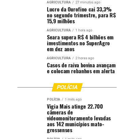
AGRICULTURA
27 minutos ago
Lucro da Ourofino cai 33,3%
no segundo trimestre, para R$
15,9 milhões
AGRICULTURA
1 hora ago
Seara supera R$ 4 bilhões em
investimentos no SuperAgro
em dez anos
AGRICULTURA
2 horas ago
Casos de raiva bovina avançam
e colocam rebanhos em alerta
POLÍCIA
POLÍCIA
1 mês ago
Vigia Mais atinge 22.700
câmeras de
videomonitoramento levadas
aos 142 municípios mato-
grossenses