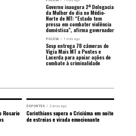
POLÍCIA
1 mês ago
Governo inaugura 2ª Delegacia
da Mulher do dia no Médio-
Norte de MT: “Estado tem
pressa em combater violência
doméstica”, afirma governador
POLÍCIA
1 mês ago
Sesp entrega 78 câmeras do
Vigia Mais MT a Pontes e
Lacerda para apoiar ações de
combate à criminalidade
ESPORTES
2 anos ago
o Rosario
Corinthians supera o Criciúma em noite
os
de estreias e virada emocionante