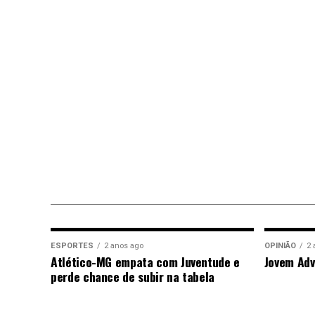
ESPORTES
2 anos ago
OPINIÃO
2 
Atlético-MG empata com Juventude e
Jovem Adv
perde chance de subir na tabela