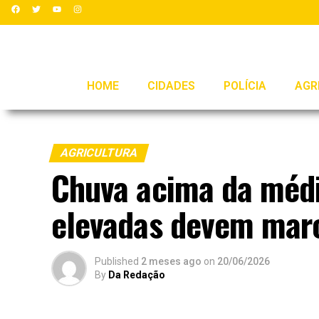
HOME
CIDADES
POLÍCIA
AGR
AGRICULTURA
Chuva acima da médi
elevadas devem marc
Published
2 meses ago
on
20/06/2026
By
Da Redação