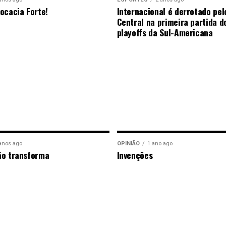
ocacia Forte!
Internacional é derrotado pel
Central na primeira partida d
playoffs da Sul-Americana
anos ago
OPINIÃO
1 ano ago
ão transforma
Invenções