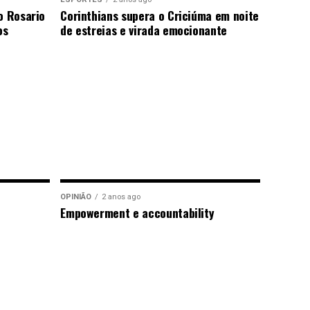
o Rosario
Corinthians supera o Criciúma em noite
os
de estreias e virada emocionante
OPINIÃO
2 anos ago
Empowerment e accountability