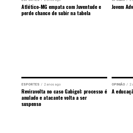
Atlético-MG empata com Juventude e
Jovem Adv
perde chance de subir na tabela
ESPORTES
2 anos ago
OPINIÃO
2 
Reviravolta no caso Gabigol: processo é
A educaç
anulado e atacante volta a ser
suspenso