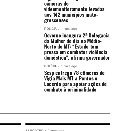
câmeras de
videomonitoramento levadas
aos 142 municípios mato-
grossenses
POLÍCIA
1 mês ago
Governo inaugura 2ª Delegacia
da Mulher do dia no Médio-
Norte de MT: “Estado tem
pressa em combater violência
doméstica”, afirma governador
POLÍCIA
1 mês ago
Sesp entrega 78 câmeras do
Vigia Mais MT a Pontes e
Lacerda para apoiar ações de
combate à criminalidade
ESPORTES
2 anos ago