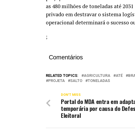
as 480 milhões de toneladas até 2031
privado em destravar o sistema logíst
operacional determinará o sucesso ou 
;
Comentários
RELATED TOPICS:
AGRICULTURA
ATÉ
BRA
PROJETA
SALTO
TONELADAS
DON'T MISS
Portal do MDA entra em adapt
temporária por causa do Defe
Eleitoral