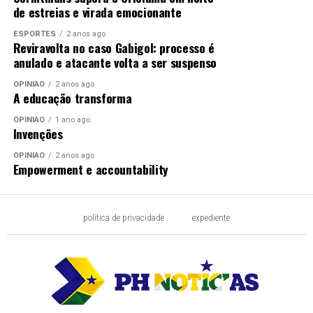
de estreias e virada emocionante
ESPORTES
2 anos ago
Reviravolta no caso Gabigol: processo é
anulado e atacante volta a ser suspenso
OPINIÃO
2 anos ago
A educação transforma
OPINIÃO
1 ano ago
Invenções
OPINIÃO
2 anos ago
Empowerment e accountability
política de privacidade
expediente