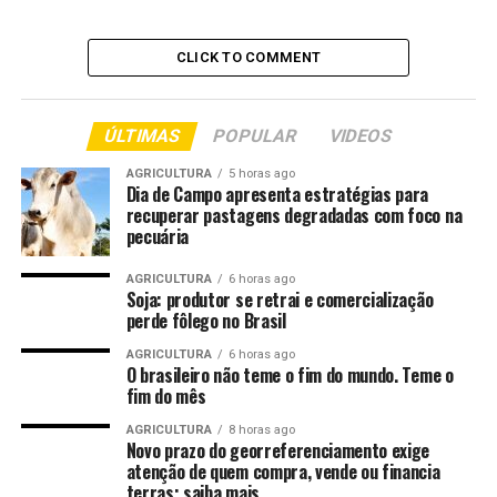
estavam disponíveis apenas para download em
smartphones e tablets com Android.
CLICK TO COMMENT
As funcionalidades dos três aplicativos foram mantidas
na nova versão. Segundo a pesquisadora do
ÚLTIMAS
POPULAR
VIDEOS
Departamento de Diagnóstico e Pesquisa Agropecuária
(DDPA/Seapi) Adriana Tarouco, coordenadora do
AGRICULTURA
5 horas ago
Dia de Campo apresenta estratégias para
projeto que desenvolveu as ferramentas, a principal
recuperar pastagens degradadas com foco na
mudança é a possibilidade de acesso também pelo
pecuária
computador, além dos dispositivos móveis.
AGRICULTURA
6 horas ago
Soja: produtor se retrai e comercialização
Os aplicativos são resultados do projeto
perde fôlego no Brasil
“Desenvolvimento de ferramentas digitais para a
bovinocultura”. As plataformas foram desenvolvidas
AGRICULTURA
6 horas ago
O brasileiro não teme o fim do mundo. Teme o
para apoiar a tomada de decisão na atividade, com foco
fim do mês
em reprodução, saúde dos rebanhos de corte e
produtividade de bovinos de leite diante de fatores
AGRICULTURA
8 horas ago
Novo prazo do georreferenciamento exige
climáticos.
atenção de quem compra, vende ou financia
terras; saiba mais