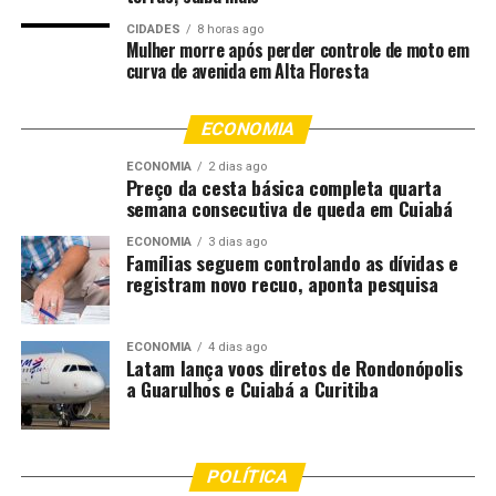
Quer ficar por dentro da previsão do tempo e dos alertas
CIDADES
8 horas ago
meteorológicos?
Acesse a página do tempo do Canal
Mulher morre após perder controle de moto em
Rural e planeje-se!
curva de avenida em Alta Floresta
Os acessos estão disponíveis nos seguintes endereços:
ECONOMIA
BovConfort em https://bovconfort.vercel.app/, BovCria
em https://bov-cria.vercel.app/ e BovSan em
ECONOMIA
2 dias ago
Preço da cesta básica completa quarta
https://bovsan-master.vercel.app/.
semana consecutiva de queda em Cuiabá
Usuários que já utilizam as versões móveis devem acessar
ECONOMIA
3 dias ago
Famílias seguem controlando as dívidas e
os links para reinstalar as versões mais recentes.
registram novo recuo, aponta pesquisa
Com a disponibilização na web, BovConfort, BovCria e
BovSan passam a operar em diferentes dispositivos,
ECONOMIA
4 dias ago
Latam lança voos diretos de Rondonópolis
mantendo as mesmas funcionalidades voltadas ao apoio
a Guarulhos e Cuiabá a Curitiba
técnico na bovinocultura.
Fonte:
agricultura.rs.gov.br
POLÍTICA
O post
BovConfort, BovCria e BovSan passam a ter