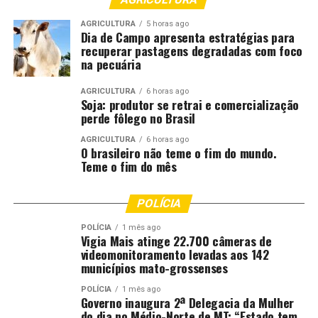
AGRICULTURA
5 horas ago
Dia de Campo apresenta estratégias para
recuperar pastagens degradadas com foco
na pecuária
AGRICULTURA
6 horas ago
Soja: produtor se retrai e comercialização
perde fôlego no Brasil
AGRICULTURA
6 horas ago
O brasileiro não teme o fim do mundo.
Teme o fim do mês
POLÍCIA
POLÍCIA
1 mês ago
Vigia Mais atinge 22.700 câmeras de
videomonitoramento levadas aos 142
municípios mato-grossenses
POLÍCIA
1 mês ago
Governo inaugura 2ª Delegacia da Mulher
do dia no Médio-Norte de MT: “Estado tem