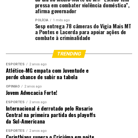
pressa em combater violência doméstica”,
afirma governador
POLÍCIA
1 mês ago
Sesp entrega 78 câmeras do Vigia Mais MT
a Pontes e Lacerda para apoiar ações de
combate à criminalidade
TRENDING
ESPORTES
2 anos ago
Atlético-MG empata com Juventude e
perde chance de subir na tabela
OPINIÃO
2 anos ago
Jovem Advocacia Forte!
ESPORTES
2 anos ago
Internacional é derrotado pelo Rosario
Central na primeira partida dos playoffs
da Sul-Americana
ESPORTES
2 anos ago
Corinthians supera o Criciúma em noite