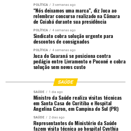
POLÍTICA
3 semanas ago
acesso pela web
apareceu primeiro em
Canal Rural
.
“Nós deixamos uma marca”, diz Juca ao
relembrar concurso realizado na Câmara
;
de Cuiabá durante sua presidência
POLÍTICA
4 semanas ago
Sindicato cobra solução urgente para
Comentários
descontos de consignados
POLÍTICA
4 semanas ago
Juca do Guaraná se posiciona contra
RELATED TOPICS:
ACESSO
AGRICULTURA
BOVCONFORT
pedágio entre Livramento e Poconé e cobra
BOVCRIA
BOVSAN
DESTAQUE
PASSAM
PELA
TER
solução sem novos custo
WEB
UP NEXT
SAÚDE
Produtores rurais ajudam cientistas a monitorar a Mata
Atlântica no Espírito Santo
SAÚDE
1 dia ago
Ministro da Saúde realiza visitas técnicas
DON'T MISS
em Santa Casa de Curitiba e Hospital
Ajuda federal aos agricultores dos EUA pode superar
Angelina Caron, em Campina do Sul (PR)
nível da pandemia em 2026
SAÚDE
2 dias ago
Representantes do Ministério da Saúde
fazem visita técnica ao hospital Cynthia