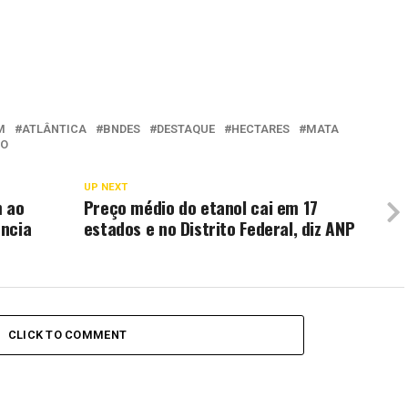
M
ATLÂNTICA
BNDES
DESTAQUE
HECTARES
MATA
IO
UP NEXT
m ao
Preço médio do etanol cai em 17
ência
estados e no Distrito Federal, diz ANP
CLICK TO COMMENT