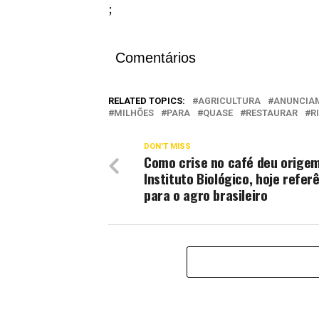
;
Comentários
RELATED TOPICS:
AGRICULTURA
ANUNCIA
MILHÕES
PARA
QUASE
RESTAURAR
R
DON'T MISS
Como crise no café deu orige
Instituto Biológico, hoje refer
para o agro brasileiro