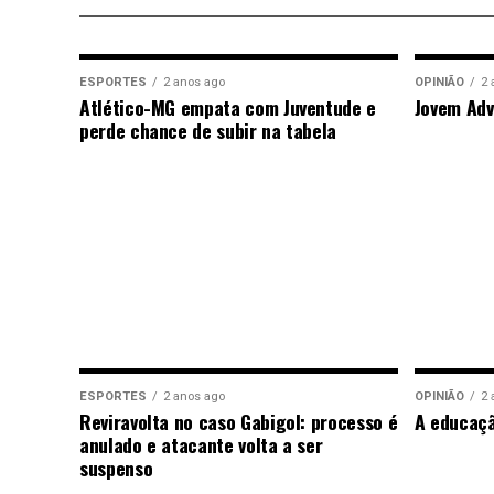
ESPORTES
2 anos ago
OPINIÃO
2 
Atlético-MG empata com Juventude e
Jovem Adv
perde chance de subir na tabela
ESPORTES
2 anos ago
OPINIÃO
2 
Reviravolta no caso Gabigol: processo é
A educaç
anulado e atacante volta a ser
suspenso