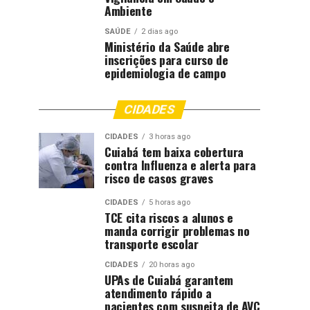
Ambiente
SAÚDE
2 dias ago
Ministério da Saúde abre
inscrições para curso de
epidemiologia de campo
CIDADES
CIDADES
3 horas ago
Cuiabá tem baixa cobertura
contra Influenza e alerta para
risco de casos graves
CIDADES
5 horas ago
TCE cita riscos a alunos e
manda corrigir problemas no
transporte escolar
CIDADES
20 horas ago
UPAs de Cuiabá garantem
atendimento rápido a
pacientes com suspeita de AVC