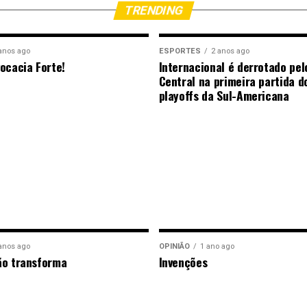
TRENDING
anos ago
ESPORTES
2 anos ago
ocacia Forte!
Internacional é derrotado pel
Central na primeira partida d
playoffs da Sul-Americana
anos ago
OPINIÃO
1 ano ago
ão transforma
Invenções