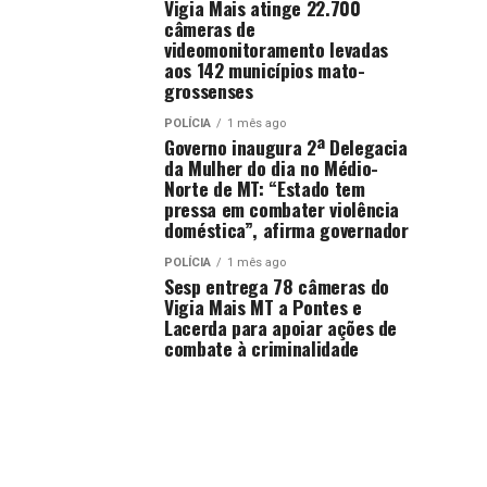
Vigia Mais atinge 22.700
câmeras de
videomonitoramento levadas
aos 142 municípios mato-
grossenses
POLÍCIA
1 mês ago
Governo inaugura 2ª Delegacia
da Mulher do dia no Médio-
Norte de MT: “Estado tem
pressa em combater violência
doméstica”, afirma governador
POLÍCIA
1 mês ago
Sesp entrega 78 câmeras do
Vigia Mais MT a Pontes e
Lacerda para apoiar ações de
combate à criminalidade