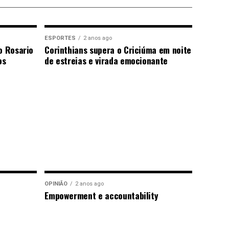
ESPORTES
2 anos ago
o Rosario
Corinthians supera o Criciúma em noite
os
de estreias e virada emocionante
OPINIÃO
2 anos ago
Empowerment e accountability