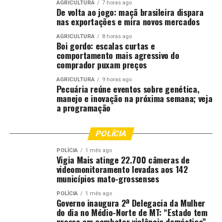
AGRICULTURA
7 horas ago
De volta ao jogo: maçã brasileira dispara
nas exportações e mira novos mercados
AGRICULTURA
8 horas ago
Boi gordo: escalas curtas e
comportamento mais agressivo do
comprador puxam preços
AGRICULTURA
9 horas ago
Pecuária reúne eventos sobre genética,
manejo e inovação na próxima semana; veja
a programação
POLÍCIA
POLÍCIA
1 mês ago
Vigia Mais atinge 22.700 câmeras de
videomonitoramento levadas aos 142
municípios mato-grossenses
POLÍCIA
1 mês ago
Governo inaugura 2ª Delegacia da Mulher
do dia no Médio-Norte de MT: “Estado tem
pressa em combater violência doméstica”,