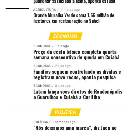
pulmonar associada à asma, aponta estudo
AGRICULTURA
11 horas ago
;
Grande Muralha Verde soma 1,66 milhão de
hectares em restauração no Sahel
Comentários
ECONOMIA
ECONOMIA
1 dia ago
RELATED TOPICS:
AGRICULTURA
ANÁLISE
ATA
COPOM
Preço da cesta básica completa quarta
DESTAQUE
DIA
ECONÔMICA
JUROS
LEITURA
MUDA
semana consecutiva de queda em Cuiabá
OUÇA
SOBRE
ECONOMIA
2 dias ago
UP NEXT
Famílias seguem controlando as dívidas e
Frente fria provoca temporais enquanto massa de ar
registram novo recuo, aponta pesquisa
polar derruba as temperaturas
ECONOMIA
3 dias ago
Latam lança voos diretos de Rondonópolis
DON'T MISS
Conheça o aplicativo que promete diagnóstico rápido de
a Guarulhos e Cuiabá a Curitiba
doenças na soja
POLÍTICA
POLÍTICA
3 semanas ago
“Nós deixamos uma marca”, diz Juca ao