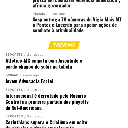
afirma governador
POLÍCIA
1 mês ago
Sesp entrega 78 câmeras do Vigia Mais MT
a Pontes e Lacerda para apoiar ações de
combate à criminalidade
TRENDING
ESPORTES
2 anos ago
Atlético-MG empata com Juventude e
perde chance de subir na tabela
OPINIÃO
2 anos ago
Jovem Advocacia Forte!
ESPORTES
2 anos ago
Internacional é derrotado pelo Rosario
Central na primeira partida dos playoffs
da Sul-Americana
ESPORTES
2 anos ago
Corinthians supera o Criciúma em noite
de estreias e virada emocionante