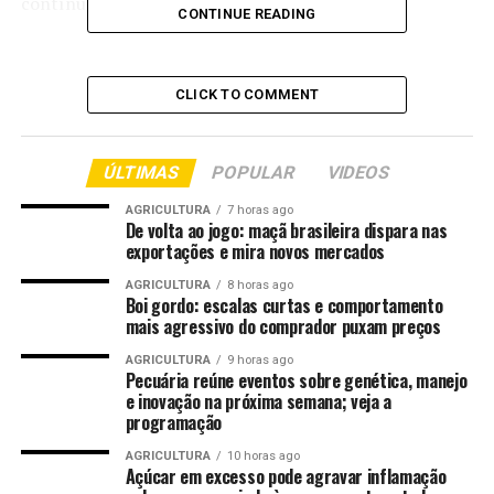
contínuos de corte da Selic.
CONTINUE READING
Wall Street caiu com liquidação em tecnologia,
enquanto o Ibovespa virou e fechou em alta de 0,52%
CLICK TO COMMENT
aos 171 mil pontos, beneficiado pela rotação global de
capital. O dólar subiu a R$ 5,18 com o DXY no maior
nível em mais de um ano.
ÚLTIMAS
POPULAR
VIDEOS
Ouça o
Diário Econômico
, o podcast do PicPay que traz
AGRICULTURA
7 horas ago
De volta ao jogo: maçã brasileira dispara nas
tudo que você precisa saber sobre economia para
exportações e mira novos mercados
começar o seu dia, com base nas principais notícias que
impactam o mercado financeiro.
AGRICULTURA
8 horas ago
Boi gordo: escalas curtas e comportamento
mais agressivo do comprador puxam preços
Para mais conteúdos de
mercado financeiro
, acesse:
Bom Dia Mercado
!
AGRICULTURA
9 horas ago
Pecuária reúne eventos sobre genética, manejo
e inovação na próxima semana; veja a
Foto: divulgação
programação
O post
Ata do Copom muda leitura sobre juros? Ouça a
AGRICULTURA
10 horas ago
análise econômica do dia
apareceu primeiro em
Canal
Açúcar em excesso pode agravar inflamação
Rural
.