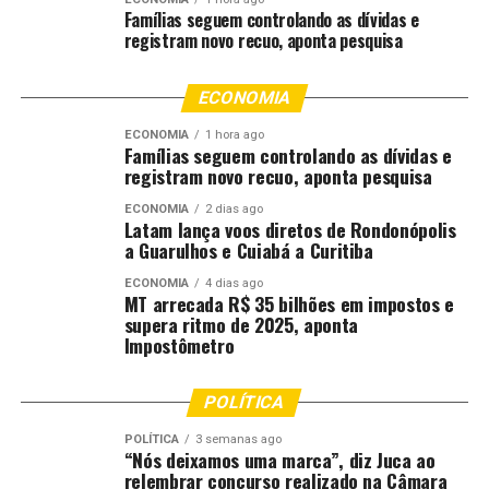
categoria. O Bolsa Família é uma política de assistência
Famílias seguem controlando as dívidas e
social: seu
core
é a mitigação da pobreza, o combate à
registram novo recuo, aponta pesquisa
insegurança alimentar e a garantia de dignidade mínima
a famílias vulneráveis.
ECONOMIA
Já os incentivos ao agronegócio são instrumentos
ECONOMIA
1 hora ago
Famílias seguem controlando as dívidas e
de política de desenvolvimento: visam fomentar o
registram novo recuo, aponta pesquisa
investimento em bens de capital, acelerar a adoção
tecnológica, otimizar a produtividade, gerar empregos
ECONOMIA
2 dias ago
Latam lança voos diretos de Rondonópolis
qualificados e ampliar a inserção do Brasil nas cadeias
a Guarulhos e Cuiabá a Curitiba
globais de valor.
ECONOMIA
4 dias ago
MT arrecada R$ 35 bilhões em impostos e
Enquanto uma política foca na distribuição de renda, a
supera ritmo de 2025, aponta
outra foca na geração de riqueza. Elas não são
Impostômetro
excludentes, mas sim dimensões complementares de um
Estado funcional.
POLÍTICA
O Agro como garantidor da liquidez
POLÍTICA
3 semanas ago
“Nós deixamos uma marca”, diz Juca ao
relembrar concurso realizado na Câmara
nacional