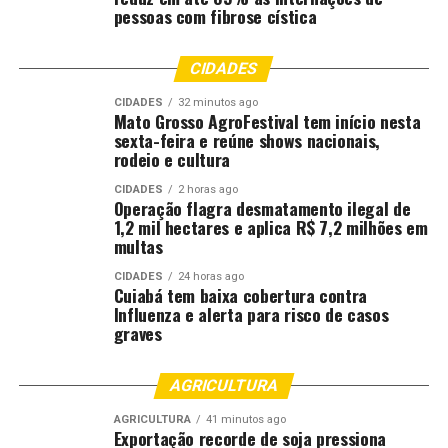
soberania como prioridade
pessoas com fibrose cística
É fundamental observar o cenário global. Nenhuma
potência agrícola, seja Estados Unidos, União Europeia
CIDADES
ou China, deixa sua produção à mercê exclusiva das
CIDADES
32 minutos ago
volatilidades de mercado. Esses países operam
Mato Grosso AgroFestival tem início nesta
sexta-feira e reúne shows nacionais,
mecanismos robustos de apoio, como crédito subsidiado,
rodeio e cultura
seguros rurais e garantias de preço.
CIDADES
2 horas ago
Operação flagra desmatamento ilegal de
Não o fazem por assistencialismo, mas por estratégia de
1,2 mil hectares e aplica R$ 7,2 milhões em
Estado. Alimentos representam segurança nacional,
multas
estabilidade social e soberania. O Brasil, ao buscar
paridade competitiva, apenas segue as melhores
CIDADES
24 horas ago
Cuiabá tem baixa cobertura contra
práticas internacionais para proteger um ativo
Influenza e alerta para risco de casos
estratégico.
graves
A necessidade de um debate técnico
AGRICULTURA
Reconhecer a importância do setor não significa isentá-
AGRICULTURA
41 minutos ago
Exportação recorde de soja pressiona
lo de críticas ou ajustes. Há, sim, espaço para o