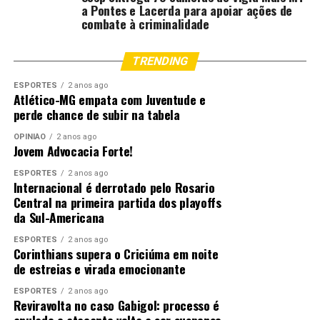
Econômico
empregos,
pobreza e
a Pontes e Lacerda para apoiar ações de
inovação e
insegurança
combate à criminalidade
atividade
alimentar.
industrial.
TRENDING
Setor Externo
Ampliação de
Fomento ao
ESPORTES
2 anos ago
exportações e
consumo básico
Atlético-MG empata com Juventude e
fortalecimento
doméstico.
perde chance de subir na tabela
cambial.
OPINIÃO
2 anos ago
Natureza Fiscal
Fortalecimento da
Aplicação direta
Jovem Advocacia Forte!
arrecadação via
de recursos do
cadeia de valor.
orçamento
ESPORTES
2 anos ago
Internacional é derrotado pelo Rosario
público.
Central na primeira partida dos playoffs
Horizonte de
Retorno
Retorno social e
da Sul-Americana
Retorno
econômico e
bem-estar
ESPORTES
2 anos ago
produtividade de
imediato.
Corinthians supera o Criciúma em noite
longo prazo.
de estreias e virada emocionante
Classificação
Política de
Política de
ESPORTES
2 anos ago
Desenvolvimento
Inclusão e
Reviravolta no caso Gabigol: processo é
Econômico.
Assistência Social.
anulado e atacante volta a ser suspenso