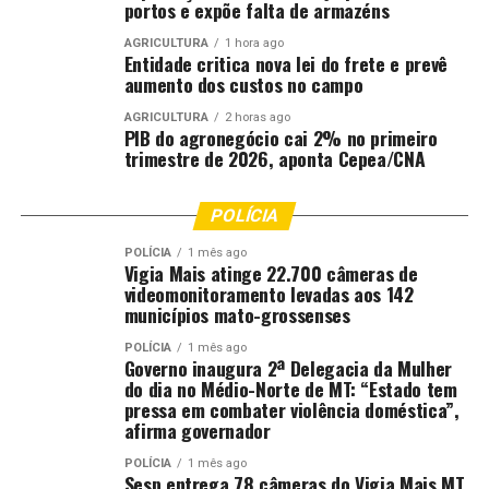
portos e expõe falta de armazéns
aperfeiçoamento da focalização dos incentivos e para a
mensuração constante de externalidades. Contudo,
AGRICULTURA
1 hora ago
Entidade critica nova lei do frete e prevê
reduzir o agronegócio à narrativa de “setor privilegiado”
aumento dos custos no campo
é ignorar os dados de produtividade e sua contribuição
para o desenvolvimento regional.
AGRICULTURA
2 horas ago
PIB do agronegócio cai 2% no primeiro
trimestre de 2026, aponta Cepea/CNA
Abaixo, sintetizo as distinções fundamentais que devem
nortear esta discussão:
POLÍCIA
Diferenciação Estratégica de Políticas Públicas
POLÍCIA
1 mês ago
Vigia Mais atinge 22.700 câmeras de
videomonitoramento levadas aos 142
Dimensão
Apoio ao
Bolsa Família
municípios mato-grossenses
Agronegócio
POLÍCIA
1 mês ago
Objetivo Primário
Estímulo à
Garantia de renda
Governo inaugura 2ª Delegacia da Mulher
produção e ao
mínima e
do dia no Médio-Norte de MT: “Estado tem
pressa em combater violência doméstica”,
investimento
dignidade social.
afirma governador
produtivo.
POLÍCIA
1 mês ago
Impacto
Geração de
Mitigação da
Sesp entrega 78 câmeras do Vigia Mais MT