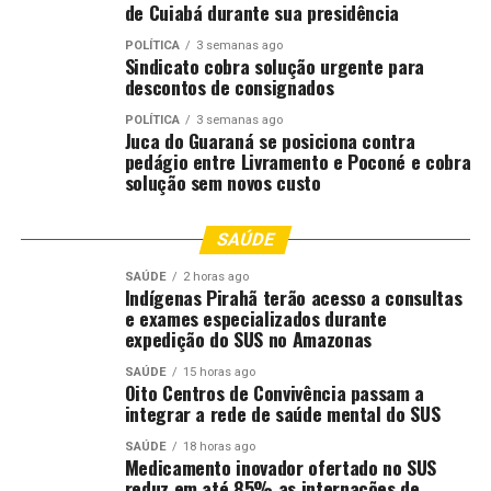
de Cuiabá durante sua presidência
O agronegócio brasileiro consolidou-se como a principal
POLÍTICA
3 semanas ago
Sindicato cobra solução urgente para
vantagem comparativa do país. Sua cadeia produtiva,
descontos de consignados
que integra insumos, produção
dentro da porteira
,
agroindústria, logística e serviços, responde por
POLÍTICA
3 semanas ago
Juca do Guaraná se posiciona contra
aproximadamente 25% do PIB nacional e pela maior
pedágio entre Livramento e Poconé e cobra
fatia do nosso saldo comercial.
solução sem novos custo
É o setor que provê a liquidez em dólares necessária
SAÚDE
para a estabilidade cambial e o controle inflacionário. Ao
gerar superávits sucessivos, o agro fortalece o balanço
SAÚDE
2 horas ago
Indígenas Pirahã terão acesso a consultas
de pagamentos e amplia a capacidade arrecadatória do
e exames especializados durante
Estado ao longo de toda a malha econômica. Em termos
expedição do SUS no Amazonas
práticos: sem a geração de riqueza excedente pelo setor
produtivo, o Estado não teria lastro fiscal para
SAÚDE
15 horas ago
Oito Centros de Convivência passam a
sustentar políticas permanentes de proteção social.
integrar a rede de saúde mental do SUS
Benchmarking internacional: a
SAÚDE
18 horas ago
Medicamento inovador ofertado no SUS
reduz em até 85% as internações de